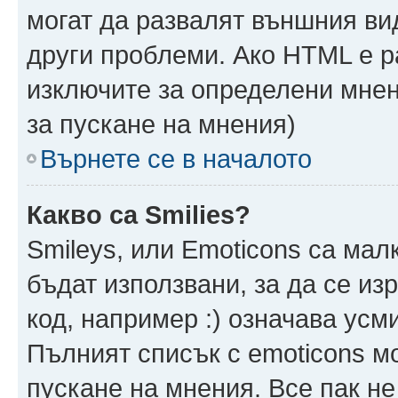
могат да развалят външния ви
други проблеми. Ако HTML е р
изключите за определени мнен
за пускане на мнения)
Върнете се в началото
Какво са Smilies?
Smileys, или Emoticons са мал
бъдат използвани, за да се из
код, например :) означава усми
Пълният списък с emoticons м
пускане на мнения. Все пак не