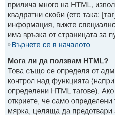
прилича много на HTML, използ
квадратни скоби (ето така: [таг]
информация, вижте специално
има връзка от страницата за п
Върнете се в началото
Мога ли да ползвам HTML?
Това също се определя от адм
контрол над функцията (напри
определени HTML тагове). Ако
откриете, че само определени 
мярка, целяща да предотвари з