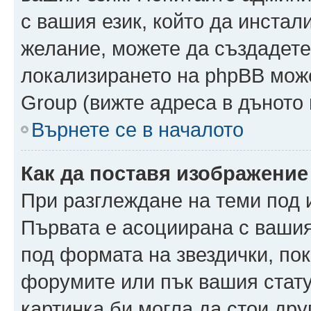
с вашия език, който да инстали
желание, можете да създадете
локализирането на phpBB може
Group (вижте адреса в дъното 
Върнете се в началото
Как да поставя изображение
При разглеждане на теми под и
Първата е асоциирана с вашия 
под формата на звездички, по
форумите или пък вашия стату
картинка би могла да стои друг