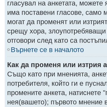
гласувал на анкетата, можете 
има поставени гласове, само 
могат да променят или изтрият
срещу хора, злоупотребяващи 
отговори след като са постъпи
Върнете се в началото
Как да променя или изтрия 
Също като при мненията, анкет
потребителя, който ги е пусна
промените анкета, натиснете "
нея(вашето); първото мнение в