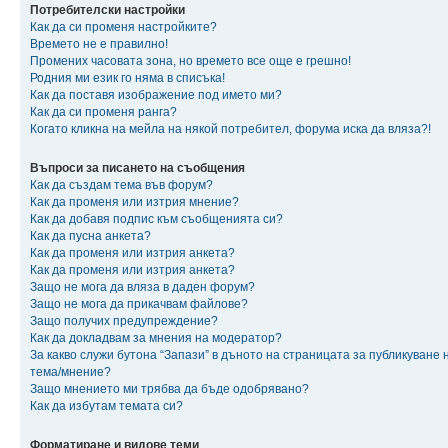
Потребителски настройки
Как да си променя настройките?
Времето не е правилно!
Промених часовата зона, но времето все още е грешно!
Родния ми език го няма в списъка!
Как да поставя изображение под името ми?
Как да си променя ранга?
Когато кликна на мейла на някой потребител, форума иска да вляза?!
Въпроси за писането на съобщения
Как да създам тема във форум?
Как да променя или изтрия мнение?
Как да добавя подпис към съобщенията си?
Как да пусна анкета?
Как да променя или изтрия анкета?
Как да променя или изтрия анкета?
Защо не мога да вляза в даден форум?
Защо не мога да прикачвам файлове?
Защо получих предупреждение?
Как да докладвам за мнения на модератор?
За какво служи бутона “Запази” в дъното на страницата за публикуване 
тема/мнение?
Защо мнението ми трябва да бъде одобрявано?
Как да избутам темата си?
Форматиране и видове теми