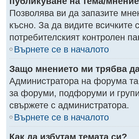
публикуване на тема/мнени
Позволява ви да запазите мнен
късно. За да видите всичките 
потребителският контролен па
Върнете се в началото
Защо мнението ми трябва д
Администратора на форума так
за форуми, подфоруми и груп
свържете с администратора.
Върнете се в началото
Как да избутам темата си?