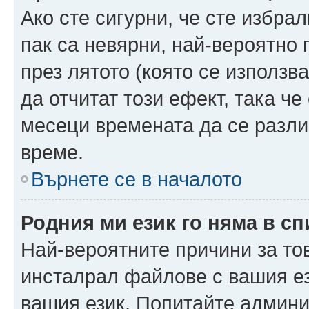
Ако сте сигурни, че сте избра
пак са невярни, най-вероятно
през лятото (която се използв
да отчитат този ефект, така че
месеци времената да се разли
време.
Върнете се в началото
Родния ми език го няма в сп
Най-вероятните причини за то
инсталрал файлове с вашия ез
вашия език. Попитайте админ