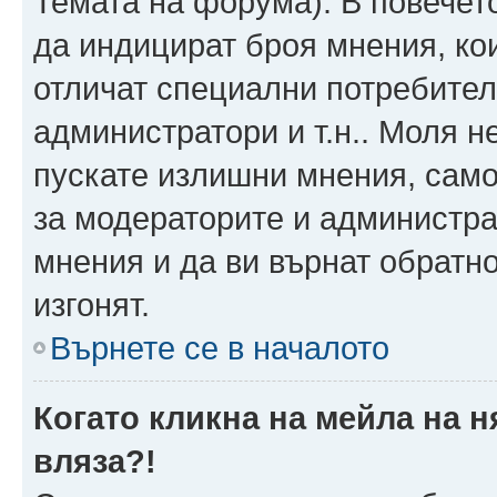
Темата на форума). В повечет
да индицират броя мнения, ко
отличат специални потребител
администратори и т.н.. Моля н
пускате излишни мнения, само 
за модераторите и администра
мнения и да ви върнат обратно
изгонят.
Върнете се в началото
Когато кликна на мейла на 
вляза?!