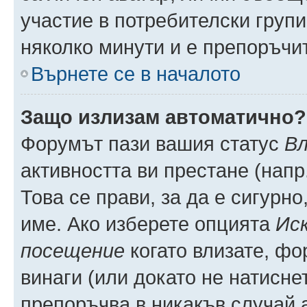
участие в потребителски групи
няколко минути и е препоръчит
Върнете се в началото
Защо излизам автоматично?
Форумът пази вашия статус
Вл
активността ви престане (напр
Това се прави, за да е сигурно
име. Ако изберете опцията
Иск
посещение
когато влизате, фо
винаги (или докато не натиснет
препоръчва в никакъв случай а