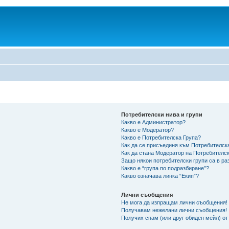
Потребителски нива и групи
Какво е Администратор?
Какво е Модератор?
Какво е Потребителска Група?
Как да се присъединя към Потребителск
Как да стана Модератор на Потребителс
Защо някои потребителски групи са в ра
Какво е “група по подразбиране”?
Какво означава линка “Екип”?
Лични съобщения
Не мога да изпращам лични съобщения!
Получавам нежелани лични съобщения!
Получих спам (или друг обиден мейл) от