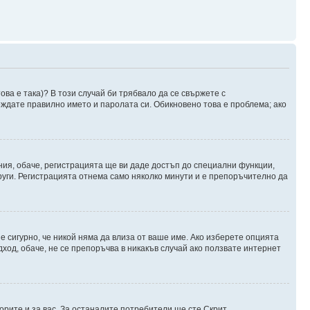
ова е така)? В този случай би трябвало да се свържете с
веждате правилно името и паролата си. Обикновено това е проблема; ако
ния, обаче, регистрацията ще ви даде достъп до специални функции,
руги. Регистрацията отнема само няколко минути и е препоръчително да
 е сигурно, че никой няма да влиза от ваше име. Ако изберете опцията
дход, обаче, не се препоръчва в никакъв случай ако ползвате интернет
орите и за вас. За останалите потребители ще сте Скрит.