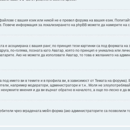
файлове с вашия език или никой не е превел форума на вашия език. Попитай
ъв. Повече информация за локализирането на phpBB можете да намерите на с
ата е асоциирана с вашия ранг; по принцип тези картинки са под формата на
 друга, по-голяма, позната като Аватар, която по принцип е уникална или ли
Аватарите. Ако не можете да използвате Аватар, то това е желанието на адми
а под името ви в темите и в профила ви, в зависимост от Темата на форума).
ители, например модератори, администратори и т.н.. Моля не злоупотребява
ненужните мнения и да ви върнат обратно в началото, а още по-лесно е да ви
бители чрез вградената мейл форма (ако администраторите са позволили това