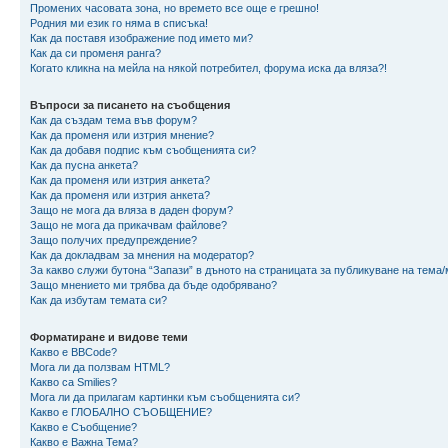
Промених часовата зона, но времето все още е грешно!
Родния ми език го няма в списъка!
Как да поставя изображение под името ми?
Как да си променя ранга?
Когато кликна на мейла на някой потребител, форума иска да вляза?!
Въпроси за писането на съобщения
Как да създам тема във форум?
Как да променя или изтрия мнение?
Как да добавя подпис към съобщенията си?
Как да пусна анкета?
Как да променя или изтрия анкета?
Как да променя или изтрия анкета?
Защо не мога да вляза в даден форум?
Защо не мога да прикачвам файлове?
Защо получих предупреждение?
Как да докладвам за мнения на модератор?
За какво служи бутона “Запази” в дъното на страницата за публикуване на тема
Защо мнението ми трябва да бъде одобрявано?
Как да избутам темата си?
Форматиране и видове теми
Какво е BBCode?
Мога ли да ползвам HTML?
Какво са Smilies?
Мога ли да прилагам картинки към съобщенията си?
Какво е ГЛОБАЛНО СЪОБЩЕНИЕ?
Какво е Съобщение?
Какво е Важна Тема?