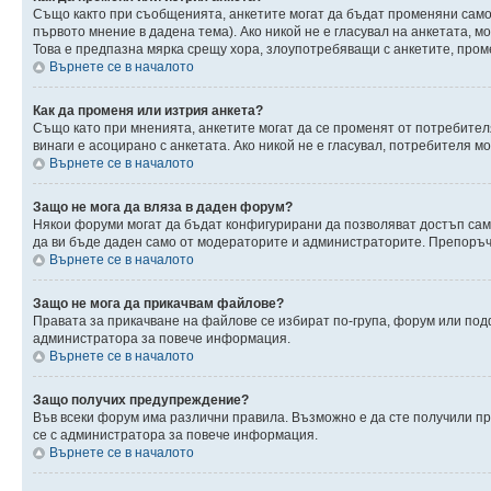
Също както при съобщенията, анкетите могат да бъдат променяни само 
първото мнение в дадена тема). Ако никой не е гласувал на анкетата, 
Това е предпазна мярка срещу хора, злоупотребяващи с анкетите, пром
Върнете се в началото
Как да променя или изтрия анкета?
Също като при мненията, анкетите могат да се променят от потребителя
винаги е асоцирано с анкетата. Ако никой не е гласувал, потребителя 
Върнете се в началото
Защо не мога да вляза в даден форум?
Някои форуми могат да бъдат конфигурирани да позволяват достъп само 
да ви бъде даден само от модераторите и администраторите. Препоръчв
Върнете се в началото
Защо не мога да прикачвам файлове?
Правата за прикачване на файлове се избират по-група, форум или по
администратора за повече информация.
Върнете се в началото
Защо получих предупреждение?
Във всеки форум има различни правила. Възможно е да сте получили п
се с администратора за повече информация.
Върнете се в началото