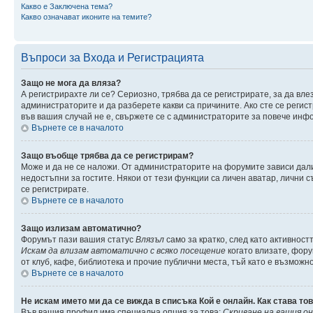
Какво е Заключена тема?
Какво означават иконите на темите?
Въпроси за Входа и Регистрацията
Защо не мога да вляза?
А регистрирахте ли се? Сериозно, трябва да се регистрирате, за да вле
администраторите и да разберете какви са причините. Ако сте се регис
във вашия случай не е, свържете се с администраторите за повече инф
Върнете се в началото
Защо въобще трябва да се регистрирам?
Може и да не се наложи. От администраторите на форумите зависи дали
недостъпни за гостите. Някои от тези функции са личен аватар, лични 
се регистрирате.
Върнете се в началото
Защо излизам автоматично?
Форумът пази вашия статус
Влязъл
само за кратко, след като активност
Искам да влизам автоматично с всяко посещение
когато влизате, фору
от клуб, кафе, библиотека и прочие публични места, тъй като е възможн
Върнете се в началото
Не искам името ми да се вижда в списъка Кой е онлайн. Как става то
Във вашия профил има специална опция за това:
Скриване на вашия о