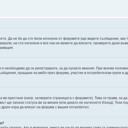
зете. Да не би да сте били изгонени от форумите (ще видите съобщение, ако т
трирали, не сте изгонени и все пак не можете да влезете, проверете дали въ
ормация.
 е необходимо да се регистрирате, за да пускате мнения. При всички положе
съобщения, пращане на мейл през форума, участие в потребителски групи и д
та ви престане (напр. затворите страницата с форумите). Това се прави, за да
мът ще запази статуса ви за винаги (или докато не натиснете Изход). Този по
о други хора да влязат на форума с вашия потребител.
ва?
нлайн статус
. Ако я включите, името ви ще бъде видимо само за администрат