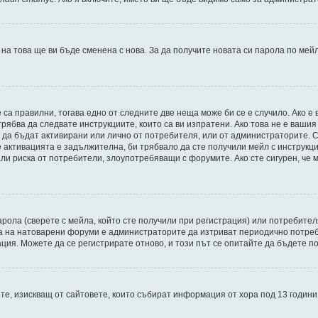
 на това ще ви бъде сменена с нова. За да получите новата си парола по мей
 са правилни, тогава едно от следните две неща може би се е случило. Ако 
рябва да следвате инструкциите, които са ви изпратени. Ако това не е ваши
и да бъдат активирани или лично от потребителя, или от администраторите. С
активацията е задължителна, би трябвало да сте получили мейл с инструкции.
али риска от потребители, злоупотребяващи с форумите. Ако сте сигурен, че
рола (сверете с мейла, който сте получили при регистрация) или потребителят
а на натоварени форуми е администраторите да изтриват периодично потреби
ия. Можете да се регистрирате отново, и този път се опитайте да бъдете по
Щатите, изискващ от сайтовете, които събират информация от хора под 13 годин