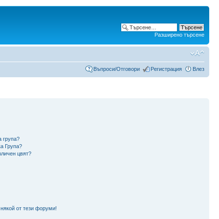
Разширено търсене
Въпроси/Отговори
Регистрация
Влез
а група?
ка Група?
зличен цвят?
 някой от тези форуми!