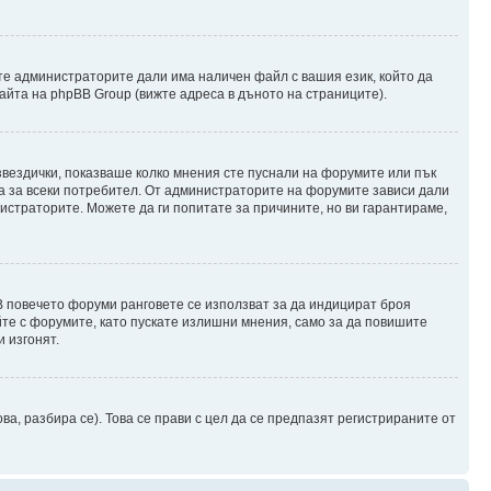
те администраторите дали има наличен файл с вашия език, който да
айта на phpBB Group (вижте адреса в дъното на страниците).
 звездички, показваше колко мнения сте пуснали на форумите или пък
чна за всеки потребител. От администраторите на форумите зависи дали
нистраторите. Можете да ги попитате за причините, но ви гарантираме,
 В повечето форуми ранговете се използват за да индицират броя
йте с форумите, като пускате излишни мнения, само за да повишите
 изгонят.
, разбира се). Това се прави с цел да се предпазят регистрираните от