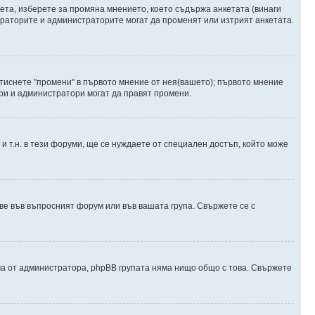
ета, изберете за промяна мнението, което съдържа анкетата (винаги
дераторите и администраторите могат да променят или изтрият анкетата.
атиснете "промени" в първото мнение от нея(вашето); първото мнение
ори и администратори могат да правят промени.
и т.н. в тези форуми, ще се нуждаете от специален достъп, който може
е във въпросният форум или във вашата група. Свържете се с
ма от администратора, phpBB групата няма нищо общо с това. Свържете