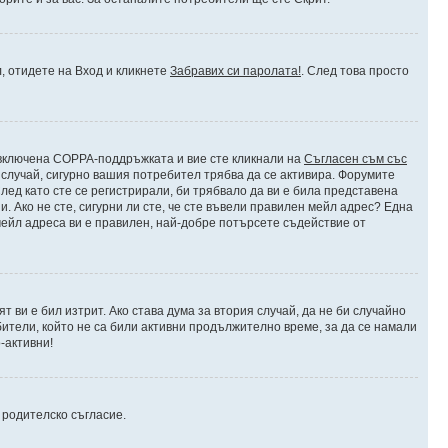
л, отидете на Вход и кликнете
Забравих си паролата!
. След това просто
е включена COPPA-поддръжката и вие сте кликнали на
Съгласен съм със
я случай, сигурно вашия потребител трябва да се активира. Форумите
лед като сте се регистрирали, би трябвало да ви е била представена
 Ако не сте, сигурни ли сте, че сте въвели правилен мейл адрес? Една
 мейл адреса ви е правилен, най-добре потърсете съдействие от
 ви е бил изтрит. Ако става дума за втория случай, да не би случайно
тели, който не са били активни продължително време, за да се намали
-активни!
и родителско съгласие.