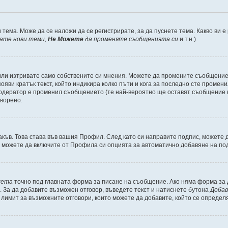
 тема. Може да се наложи да се регистрирате, за да пуснете тема. Какво ви 
кате нови теми,
Не Можете
да променяте съобщенията си
и т.н.)
или изтривате само собствените си мнения. Можете да промените съобщениет
ояви кратък текст, който индикира колко пъти и кога за последно сте промени
и модератор е променил съобщението (те най-вероятно ще оставят съобщение 
оворено.
акъв. Това става във вашия Профил. След като си направите подпис, можете
, можете да включите от Профила си опцията за автоматично добавяне на по
кета
точно под главната форма за писане на съобщение. Ако няма форма за д
. За да добавите възможен отговор, въведете текст и натиснете бутона
Добав
а лимит за възможните отговори, които можете да добавите, който се определ