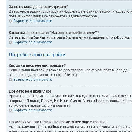
Защо не мога да се регистрирам?
Възможно е администратора на форума да е баннал вашия IP адрес или 
повече информация се свържете с администратора.
Върнете се в началото
Какво всъщност прави "Изтрии всички бисквитки"?
Изтрий всички бисквитки изтрива бисквитките създадени от phpBB3 кои
Върнете се в началото
Потребителски настройки
Как да си променя настройките?
Всички ваши настройки (ако сте регистриран) се съхраняват в база данн
ви позволи да промените настройките си.
Върнете се в началото
Времето не е правилно!
Времето най-вероятно е точно, но вие го гледате в различна часова зон
например Лондон, Париж, Ню Йорк, Сидни. Моля обърнете внимание, че ч
точно сега е време да го направите!
Върнете се в началото
Промених часовата зона, но времето все още е грешно!
Ако сте сигурни, че сте избрали правилната зона и времената все пак с
ефект, така че е вероятно по време на летните месеци времената да се 