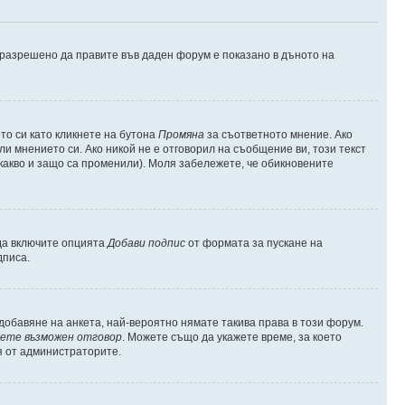
е разрешено да правите във даден форум е показано в дъното на
о си като кликнете на бутона
Промяна
за съответното мнение. Ако
ли мнението си. Ако никой не е отговорил на съобщение ви, този текст
какво и защо са променили). Моля забележете, че обикновените
 да включите опцията
Добави подпис
от формата за пускане на
дписа.
обавяне на анкета, най-вероятно нямате такива права в този форум.
ете възможен отговор
. Можете също да укажете време, за което
я от администраторите.