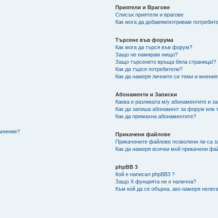
Приятели и Врагове
Списък приятели и врагове
Как мога да добавям/изтривам потребите
Търсене във форума
Как мога да търся във форум?
Защо не намирам нищо?
Защо търсенето връща бяла страница!?
Как да търся потребители?
Как да намеря личните си теми и мнения
Абонаменти и Записки
Каква е разликата м/у абонаментите и з
Как да запиша абонамент за форум или 
Как да премахна абонаментите?
/мнение?
Прикачени файлове
Прикачените файлове позволени ли са з
Как да намеря всички мой прикачени фа
phpBB 3
Кой е написал phpBB3 ?
Защо X фунцията не е налична?
Към кой да се обърна, ако намеря нелег