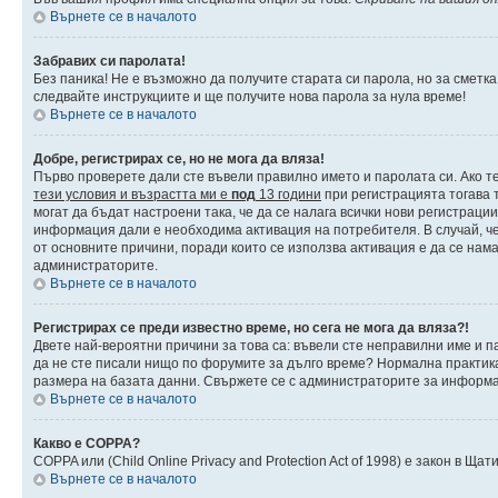
Върнете се в началото
Забравих си паролата!
Без паника! Не е възможно да получите старата си парола, но за сметка
следвайте инструкциите и ще получите нова парола за нула време!
Върнете се в началото
Добре, регистрирах се, но не мога да вляза!
Първо проверете дали сте въвели правилно името и паролата си. Ако те
тези условия и възрастта ми е
под
13 години
при регистрацията тогава т
могат да бъдат настроени така, че да се налага всички нови регистраци
информация дали е необходима активация на потребителя. В случай, че 
от основните причини, поради които се използва активация е да се нам
администраторите.
Върнете се в началото
Регистрирах се преди известно време, но сега не мога да вляза?!
Двете най-вероятни причини за това са: въвели сте неправилни име и па
да не сте писали нищо по форумите за дълго време? Нормална практик
размера на базата данни. Свържете се с администраторите за информац
Върнете се в началото
Какво е COPPA?
COPPA или (Child Online Privacy and Protection Act of 1998) е закон в 
Върнете се в началото