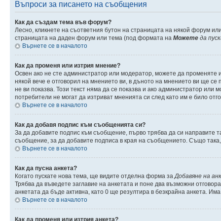
Въпроси за писането на съобщения
Как да създам тема във форум?
Лесно, кликнете на съответния бутон на страницата на някой форум или
страницата на даден форум или тема (под формата на
Можете
да пус
Върнете се в началото
Как да променя или изтрия мнение?
Освен ако не сте администратор или модератор, можете да променяте 
някой вече е отговорил на мнението ви, в дъното на мнението ви ще се п
не ви показва. Този текст няма да се показва и ако администратор ил
потребители не могат да изтриват мненията си след като им е било отг
Върнете се в началото
Как да добавя подпис към съобщенията си?
За да добавите подпис към съобщение, първо трябва да си направите т
съобщение, за да добавите подписа в края на съобщението. Също така
Върнете се в началото
Как да пусна анкета?
Когато пускате нова тема, ще видите отделна форма за
Добавяне на ан
Трябва да въведете заглавие на анкетата и поне два възможни отговора
анкетата да бъде активна, като 0 ще резултира в безкрайна анкета. Им
Върнете се в началото
Как да променя или изтрия анкета?