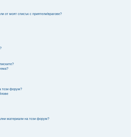
ли от моят списък с приятели/врагове?
?
аписките?
тема?
а този форум?
йлове
ални материали на този форум?