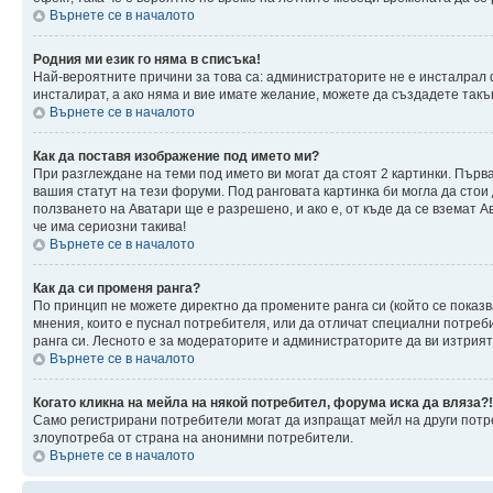
Върнете се в началото
Родния ми език го няма в списъка!
Най-вероятните причини за това са: администраторите не е инсталрал 
инсталират, а ако няма и вие имате желание, можете да създадете так
Върнете се в началото
Как да поставя изображение под името ми?
При разглеждане на теми под името ви могат да стоят 2 картинки. Първ
вашия статут на тези форуми. Под ранговата картинка би могла да стои
ползването на Аватари ще е разрешено, и ако е, от къде да се вземат 
че има сериозни такива!
Върнете се в началото
Как да си променя ранга?
По принцип не можете директно да промените ранга си (който се показв
мнения, които е пуснал потребителя, или да отличат специални потреб
ранга си. Лесното е за модераторите и администраторите да ви изтрият 
Върнете се в началото
Когато кликна на мейла на някой потребител, форума иска да вляза?!
Само регистрирани потребители могат да изпращат мейл на други потре
злоупотреба от страна на анонимни потребители.
Върнете се в началото