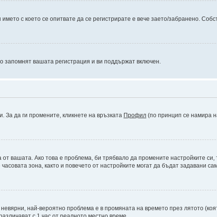
името с което се опитвате да се регистрирате е вече заето/забранено. Собс
то запомнят вашата регистрация и ви поддържат включен.
и. За да ги промените, кликнете на връзката
Профил
(по принцип се намира н
а от вашата. Ако това е проблема, би трябвало да промените настройките си,
асовата зона, както и повечето от настройките могат да бъдат задавани само
а невярни, най-вероятно проблема е в промяната на времето през лятото (коят
различават с 1 час от реалното местно време.