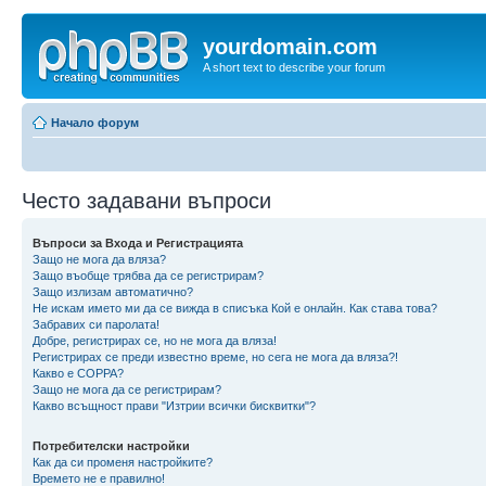
yourdomain.com
A short text to describe your forum
Начало форум
Често задавани въпроси
Въпроси за Входа и Регистрацията
Защо не мога да вляза?
Защо въобще трябва да се регистрирам?
Защо излизам автоматично?
Не искам името ми да се вижда в списъка Кой е онлайн. Как става това?
Забравих си паролата!
Добре, регистрирах се, но не мога да вляза!
Регистрирах се преди известно време, но сега не мога да вляза?!
Какво е COPPA?
Защо не мога да се регистрирам?
Какво всъщност прави "Изтрии всички бисквитки"?
Потребителски настройки
Как да си променя настройките?
Времето не е правилно!