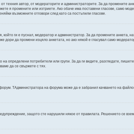
от техния автор, от модераторите и администраторите. За да промените анк
можете я промените или изтриете. Ако обаче има поставени гласове, само мо
еняйки възможните отговори след като са постъпили гласове.
, който ги е пуснал, модератор и администратор. За да промените анкета, н
може дори да промени изцяло анкетата, но ако някой е гласувал само модерат
на определени потребители или групи. За да ги видите, разгледате, пишете 
аме да се свържете с тях.
дфорум. TАдминистратора на форума може да е забранил качването на файлов
редупреждение, защото сте нарушили някое от правилата. Решението се взе