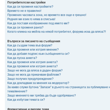
Потребителски настройки
Как да си променя настройките?
Времето не е правилно!
Промених часовата зона, но времето все още е грешно!
Родния ми език го няма в списъка!
Как да поставя изображение под името ми?
Как да си променя ранга?
Когато кликна на мейла на някой потребител, форума иска да вляза?!
Въпроси за писането на съобщения
Как да създам тема във форум?
Как да променя или изтрия мнение?
Как да добавя подпис към съобщенията си?
Как да пусна анкета?
Как да променя или изтрия анкета?
Как да променя или изтрия анкета?
Защо не мога да вляза в даден форум?
Защо не мога да прикачвам файлове?
Защо получих предупреждение?
Как да докладвам за мнения на модератор?
За какво служи бутона “Запази” в дъното на страницата за публикуване 
тема/мнение?
Защо мнението ми трябва да бъде одобрявано?
Как да избутам темата си?
Форматиране и видове теми