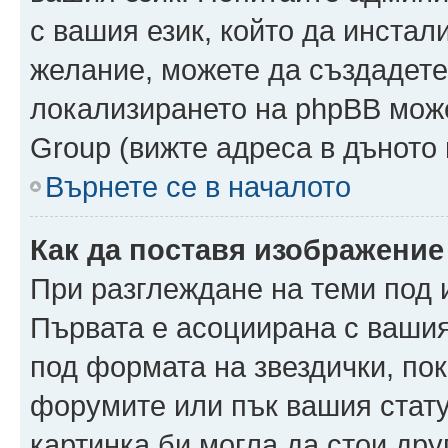
с вашия език, който да инстали
желание, можете да създадете
локализирането на phpBB може
Group (вижте адреса в дъното 
Върнете се в началото
Как да поставя изображение
При разглеждане на теми под и
Първата е асоциирана с вашия 
под формата на звездички, по
форумите или пък вашия стату
картинка би могла да стои друг