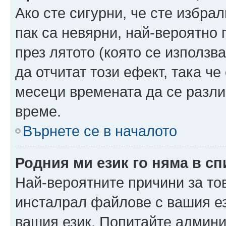
Ако сте сигурни, че сте избра
пак са невярни, най-вероятно
през лятото (която се използв
да отчитат този ефект, така че
месеци времената да се разли
време.
Върнете се в началото
Родния ми език го няма в сп
Най-вероятните причини за то
инсталрал файлове с вашия ез
вашия език. Попитайте админ