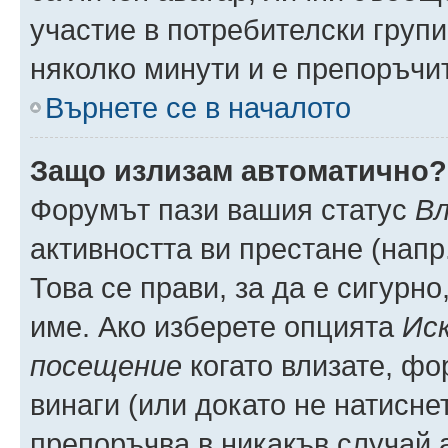
участие в потребителски групи
няколко минути и е препоръчит
Върнете се в началото
Защо излизам автоматично?
Форумът пази вашия статус
Вл
активността ви престане (напр
Това се прави, за да е сигурно
име. Ако изберете опцията
Иск
посещение
когато влизате, фо
винаги (или докато не натиснет
препоръчва в никакъв случай а