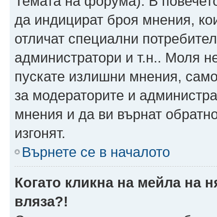
Темата на форума). В повечет
да индицират броя мнения, ко
отличат специални потребител
администратори и т.н.. Моля н
пускате излишни мнения, само 
за модераторите и администра
мнения и да ви върнат обратно
изгонят.
Върнете се в началото
Когато кликна на мейла на 
вляза?!