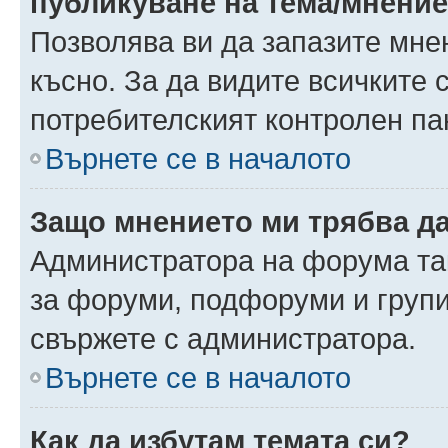
публикуване на тема/мнени
Позволява ви да запазите мнен
късно. За да видите всичките 
потребителският контролен па
Върнете се в началото
Защо мнението ми трябва д
Администратора на форума так
за форуми, подфоруми и груп
свържете с администратора.
Върнете се в началото
Как да избутам темата си?