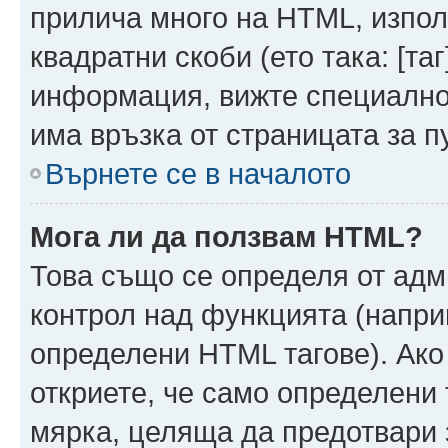
прилича много на HTML, използ
квадратни скоби (ето така: [таг]
информация, вижте специално
има връзка от страницата за п
Върнете се в началото
Мога ли да ползвам HTML?
Това също се определя от адм
контрол над функцията (напри
определени HTML тагове). Ако
откриете, че само определени 
мярка, целяща да предотвари з