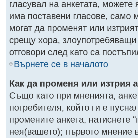
гласувал на анкетата, можете 
има поставени гласове, само 
могат да променят или изтрият
срещу хора, злоупотребяващи 
отговори след като са постъпи
Върнете се в началото
Как да променя или изтрия 
Също като при мненията, анкет
потребителя, който ги е пусна
промените анкета, натиснете "
нея(вашето); първото мнение в