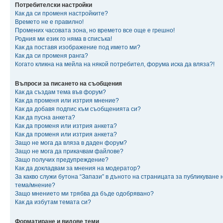
Потребителски настройки
Как да си променя настройките?
Времето не е правилно!
Промених часовата зона, но времето все още е грешно!
Родния ми език го няма в списъка!
Как да поставя изображение под името ми?
Как да си променя ранга?
Когато кликна на мейла на някой потребител, форума иска да вляза?!
Въпроси за писането на съобщения
Как да създам тема във форум?
Как да променя или изтрия мнение?
Как да добавя подпис към съобщенията си?
Как да пусна анкета?
Как да променя или изтрия анкета?
Как да променя или изтрия анкета?
Защо не мога да вляза в даден форум?
Защо не мога да прикачвам файлове?
Защо получих предупреждение?
Как да докладвам за мнения на модератор?
За какво служи бутона “Запази” в дъното на страницата за публикуване 
тема/мнение?
Защо мнението ми трябва да бъде одобрявано?
Как да избутам темата си?
Форматиране и видове теми