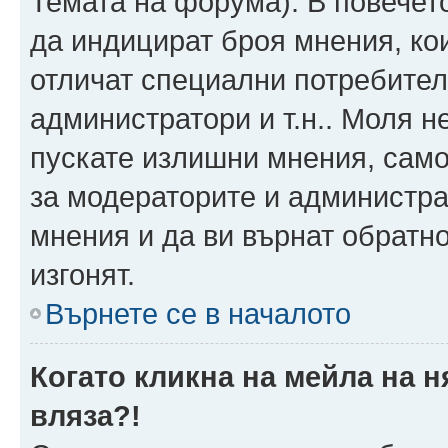
Темата на форума). В повечет
да индицират броя мнения, ко
отличат специални потребител
администратори и т.н.. Моля н
пускате излишни мнения, само 
за модераторите и администра
мнения и да ви върнат обратно
изгонят.
Върнете се в началото
Когато кликна на мейла на 
вляза?!