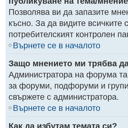
публикуване на тема/мнени
Позволява ви да запазите мнен
късно. За да видите всичките 
потребителският контролен па
Върнете се в началото
Защо мнението ми трябва д
Администратора на форума так
за форуми, подфоруми и груп
свържете с администратора.
Върнете се в началото
Как да избутам темата си?