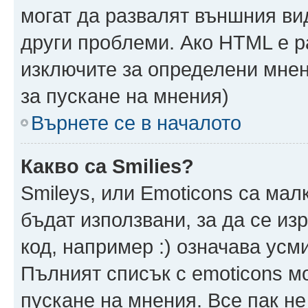
могат да развалят външния ви
други проблеми. Ако HTML е р
изключите за определени мнен
за пускане на мнения)
Върнете се в началото
Какво са Smilies?
Smileys, или Emoticons са мал
бъдат използвани, за да се из
код, например :) означава усми
Пълният списък с emoticons м
пускане на мнения. Все пак не