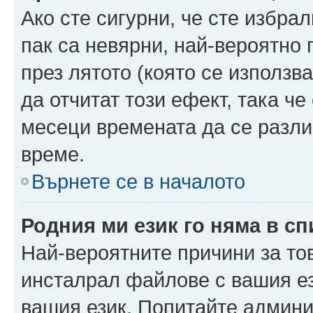
Ако сте сигурни, че сте избра
пак са невярни, най-вероятно
през лятото (която се използв
да отчитат този ефект, така че
месеци времената да се разли
време.
Върнете се в началото
Родния ми език го няма в сп
Най-вероятните причини за то
инсталрал файлове с вашия ез
вашия език. Попитайте админ