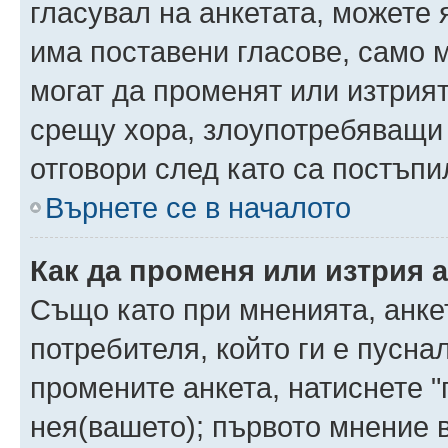
гласувал на анкетата, можете 
има поставени гласове, само 
могат да променят или изтрият
срещу хора, злоупотребяващи 
отговори след като са постъпи
Върнете се в началото
Как да променя или изтрия 
Също като при мненията, анкет
потребителя, който ги е пусна
промените анкета, натиснете "
нея(вашето); първото мнение в