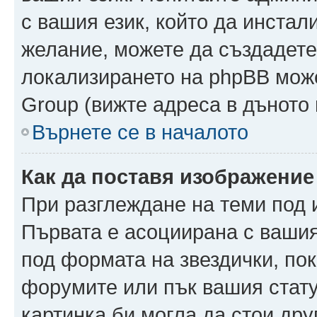
с вашия език, който да инстали
желание, можете да създадете
локализирането на phpBB може
Group (вижте адреса в дъното 
Върнете се в началото
Как да поставя изображение
При разглеждане на теми под и
Първата е асоциирана с вашия 
под формата на звездички, по
форумите или пък вашия стату
картинка би могла да стои друг