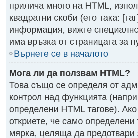
прилича много на HTML, използ
квадратни скоби (ето така: [таг]
информация, вижте специално
има връзка от страницата за п
Върнете се в началото
Мога ли да ползвам HTML?
Това също се определя от адм
контрол над функцията (напри
определени HTML тагове). Ако
откриете, че само определени 
мярка, целяща да предотвари з