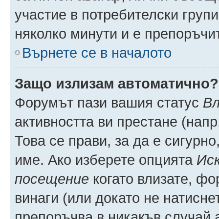
участие в потребителски групи
няколко минути и е препоръчит
Върнете се в началото
Защо излизам автоматично?
Форумът пази вашия статус
Вл
активността ви престане (напр
Това се прави, за да е сигурно
име. Ако изберете опцията
Иск
посещение
когато влизате, фо
винаги (или докато не натиснет
препоръчва в никакъв случай а