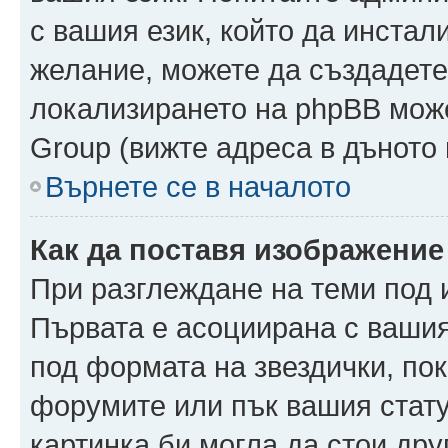
с вашия език, който да инстали
желание, можете да създадете
локализирането на phpBB може
Group (вижте адреса в дъното 
Върнете се в началото
Как да поставя изображение
При разглеждане на теми под и
Първата е асоциирана с вашия 
под формата на звездички, по
форумите или пък вашия стату
картинка би могла да стои друг