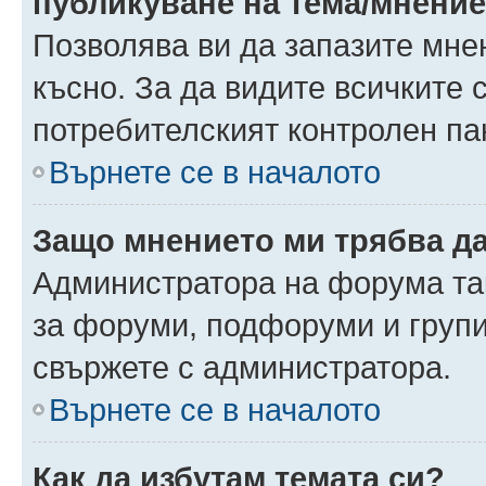
публикуване на тема/мнени
Позволява ви да запазите мнен
късно. За да видите всичките 
потребителският контролен па
Върнете се в началото
Защо мнението ми трябва д
Администратора на форума так
за форуми, подфоруми и груп
свържете с администратора.
Върнете се в началото
Как да избутам темата си?