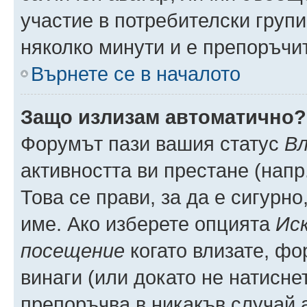
участие в потребителски групи
няколко минути и е препоръчит
Върнете се в началото
Защо излизам автоматично?
Форумът пази вашия статус
Вл
активността ви престане (напр
Това се прави, за да е сигурно
име. Ако изберете опцията
Иск
посещение
когато влизате, фо
винаги (или докато не натиснет
препоръчва в никакъв случай а