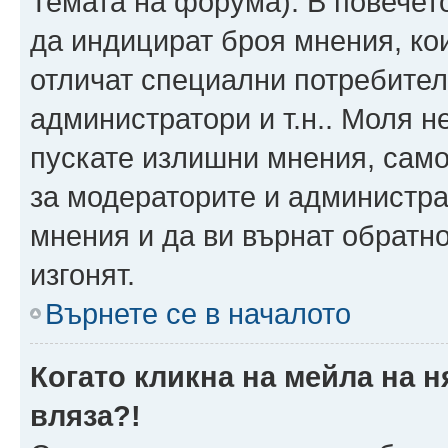
Темата на форума). В повечет
да индицират броя мнения, ко
отличат специални потребител
администратори и т.н.. Моля н
пускате излишни мнения, само 
за модераторите и администра
мнения и да ви върнат обратно
изгонят.
Върнете се в началото
Когато кликна на мейла на 
вляза?!