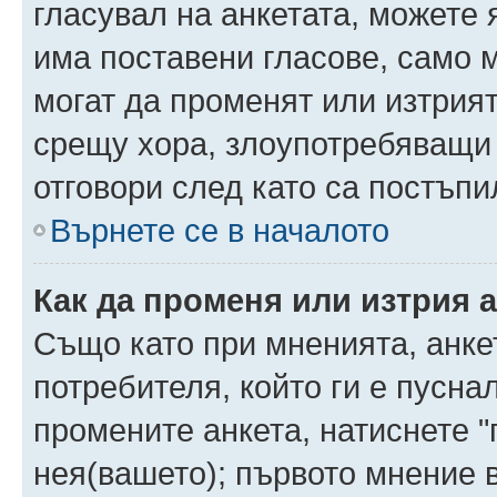
гласувал на анкетата, можете 
има поставени гласове, само 
могат да променят или изтрият
срещу хора, злоупотребяващи 
отговори след като са постъпи
Върнете се в началото
Как да променя или изтрия 
Също като при мненията, анкет
потребителя, който ги е пусна
промените анкета, натиснете "
нея(вашето); първото мнение в