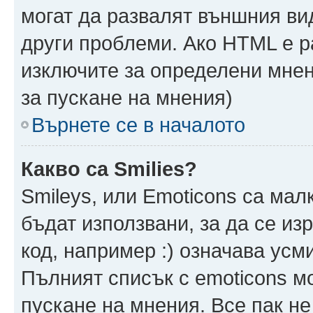
могат да развалят външния ви
други проблеми. Ако HTML е р
изключите за определени мнен
за пускане на мнения)
Върнете се в началото
Какво са Smilies?
Smileys, или Emoticons са мал
бъдат използвани, за да се из
код, например :) означава усми
Пълният списък с emoticons м
пускане на мнения. Все пак не