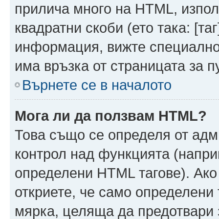
прилича много на HTML, използ
квадратни скоби (ето така: [таг]
информация, вижте специално
има връзка от страницата за п
Върнете се в началото
Мога ли да ползвам HTML?
Това също се определя от адм
контрол над функцията (напри
определени HTML тагове). Ако
откриете, че само определени 
мярка, целяща да предотвари з