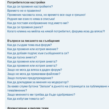
Потребителски настройки
Как да си променя настройките?
Времето не е правилно!
Промених часовата зона, но времето все още е грешно!
Родния ми език го няма в списъка!
Как да поставя изображение под името ми?
Как да си променя ранга?
Когато кликна на мейла на някой потребител, форума иска да вляза?!
Въпроси за писането на съобщения
Как да създам тема във форум?
Как да променя или изтрия мнение?
Как да добавя подпис към съобщенията си?
Как да пусна анкета?
Как да променя или изтрия анкета?
Как да променя или изтрия анкета?
Защо не мога да вляза в даден форум?
Защо не мога да прикачвам файлове?
Защо получих предупреждение?
Как да докладвам за мнения на модератор?
За какво служи бутона “Запази” в дъното на страницата за публикуване 
тема/мнение?
Защо мнението ми трябва да бъде одобрявано?
Как да избутам темата си?
Форматиране и видове теми