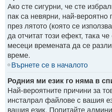
Ако сте сигурни, че сте избра
пак са невярни, най-вероятно
през лятото (която се използв
да отчитат този ефект, така че
месеци времената да се разли
време.
Върнете се в началото
Родния ми език го няма в сп
Най-вероятните причини за то
инсталрал файлове с вашия ез
вашия език. Попитайте админ