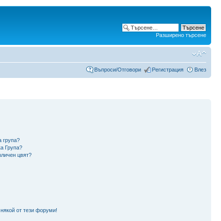
Разширено търсене
Въпроси/Отговори
Регистрация
Влез
а група?
ка Група?
зличен цвят?
 някой от тези форуми!