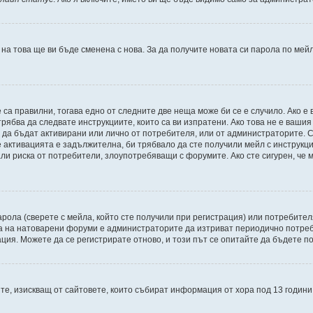
 на това ще ви бъде сменена с нова. За да получите новата си парола по мей
 са правилни, тогава едно от следните две неща може би се е случило. Ако 
рябва да следвате инструкциите, които са ви изпратени. Ако това не е ваши
и да бъдат активирани или лично от потребителя, или от администраторите. С
активацията е задължителна, би трябвало да сте получили мейл с инструкции.
али риска от потребители, злоупотребяващи с форумите. Ако сте сигурен, че
рола (сверете с мейла, който сте получили при регистрация) или потребителят
а на натоварени форуми е администраторите да изтриват периодично потреби
ия. Можете да се регистрирате отново, и този път се опитайте да бъдете по
Щатите, изискващ от сайтовете, които събират информация от хора под 13 годин