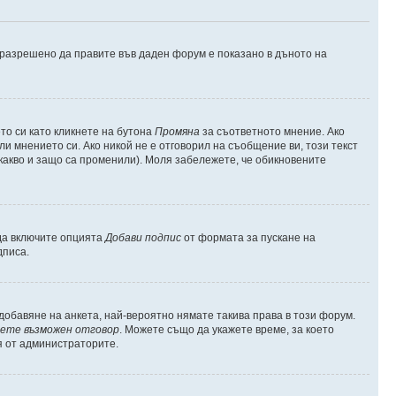
е разрешено да правите във даден форум е показано в дъното на
о си като кликнете на бутона
Промяна
за съответното мнение. Ако
ли мнението си. Ако никой не е отговорил на съобщение ви, този текст
какво и защо са променили). Моля забележете, че обикновените
 да включите опцията
Добави подпис
от формата за пускане на
дписа.
обавяне на анкета, най-вероятно нямате такива права в този форум.
ете възможен отговор
. Можете също да укажете време, за което
я от администраторите.