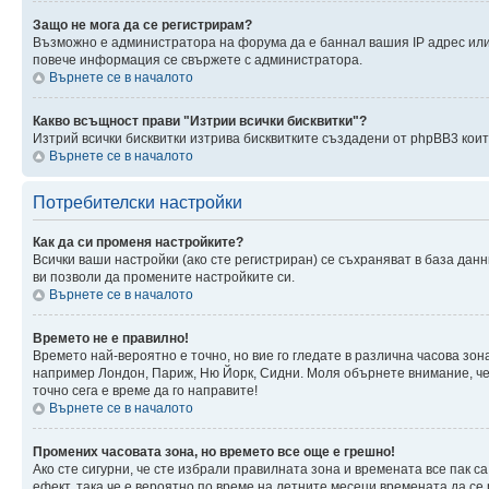
Защо не мога да се регистрирам?
Възможно е администратора на форума да е баннал вашия IP адрес или 
повече информация се свържете с администратора.
Върнете се в началото
Какво всъщност прави "Изтрии всички бисквитки"?
Изтрий всички бисквитки изтрива бисквитките създадени от phpBB3 кои
Върнете се в началото
Потребителски настройки
Как да си променя настройките?
Всички ваши настройки (ако сте регистриран) се съхраняват в база данн
ви позволи да промените настройките си.
Върнете се в началото
Времето не е правилно!
Времето най-вероятно е точно, но вие го гледате в различна часова зон
например Лондон, Париж, Ню Йорк, Сидни. Моля обърнете внимание, че ч
точно сега е време да го направите!
Върнете се в началото
Промених часовата зона, но времето все още е грешно!
Ако сте сигурни, че сте избрали правилната зона и времената все пак с
ефект, така че е вероятно по време на летните месеци времената да се 