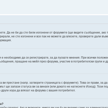
зете. Да не би да сте били изгонени от форумите (ще видите съобщение, ако т
трирали, не сте изгонени и все пак не можете да влезете, проверете дали въ
ормация.
 е необходимо да се регистрирате, за да пускате мнения. При всички положе
съобщения, пращане на мейл през форума, участие в потребителски групи и д
та ви престане (напр. затворите страницата с форумите). Това се прави, за да
мът ще запази статуса ви за винаги (или докато не натиснете Изход). Този по
о други хора да влязат на форума с вашия потребител.
ва?
нлайн статус
. Ако я включите, името ви ще бъде видимо само за администрат