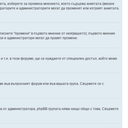
ета, изберете за промяна мнението, което съдържа анкетата (винаги
дераторите и администраторите могат да променят или изтрият анкетата.
атиснете "промени" в първото мнение от нея(вашето); първото мнение
ори и администратори могат да правят промени.
и т.н. в тези форуми, ще се нуждаете от специален достъп, който може
е във въпросният форум или във вашата група. Свържете се с
ма от администратора, phpBB групата няма нищо общо с това. Свържете