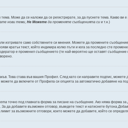
 тема. Може да се наложи да се регистрирате, за да пуснете тема. Какво ви 
кате нови теми,
Не Можете
да променяте съобщенията си
и т.н.)
или изтривате само собствените си мнения. Можете да промените съобщениет
ояви кратък текст, който индикира колко пъти и кога за последно сте промени
и модератор е променил съобщението (те най-вероятно ще оставят съобщение 
оворено.
акъв. Това става във вашия Профил. След като си направите подпис, можете
, можете да включите от Профила си опцията за автоматично добавяне на по
кета
точно под главната форма за писане на съобщение. Ако няма форма за д
. За да добавите възможен отговор, въведете текст и натиснете бутона
Добав
а лимит за възможните отговори, които можете да добавите, който се определ