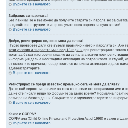
Върнете се в началото
Забравих си паролата!
Без паника! Не е възможно да получите старата си парола, но за сметка
следвайте инструкциите и ще получите нова парола за нула време!
Върнете се в началото
Добре, регистрирах се, но не мога да вляза!
Първо проверете дали сте въвели правилно името и паролата си. Ако те
тези условия и възрастта ми е
под
13 години
при регистрацията тогава т
могат да бъдат настроени така, че да се налага всички нови регистраци
информация дали е необходима активация на потребителя. В случай, че 
от основните причини, поради които се използва активация е да се нам
администраторите.
Върнете се в началото
Регистрирах се преди известно време, но сега не мога да вляза?!
Двете най-вероятни причини за това са: въвели сте неправилни име и па
да не сте писали нищо по форумите за дълго време? Нормална практик
размера на базата данни. Свържете се с администраторите за информац
Върнете се в началото
Какво е COPPA?
COPPA или (Child Online Privacy and Protection Act of 1998) е закон в 
Върнете се в началото