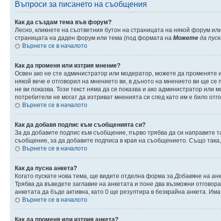
Въпроси за писането на съобщения
Как да създам тема във форум?
Лесно, кликнете на съответния бутон на страницата на някой форум или
страницата на даден форум или тема (под формата на
Можете
да пус
Върнете се в началото
Как да променя или изтрия мнение?
Освен ако не сте администратор или модератор, можете да променяте 
някой вече е отговорил на мнението ви, в дъното на мнението ви ще се п
не ви показва. Този текст няма да се показва и ако администратор ил
потребители не могат да изтриват мненията си след като им е било отг
Върнете се в началото
Как да добавя подпис към съобщенията си?
За да добавите подпис към съобщение, първо трябва да си направите т
съобщение, за да добавите подписа в края на съобщението. Също така
Върнете се в началото
Как да пусна анкета?
Когато пускате нова тема, ще видите отделна форма за
Добавяне на ан
Трябва да въведете заглавие на анкетата и поне два възможни отговора
анкетата да бъде активна, като 0 ще резултира в безкрайна анкета. Им
Върнете се в началото
Как да променя или изтрия анкета?