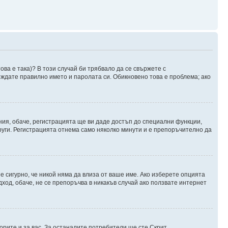
ова е така)? В този случай би трябвало да се свържете с
веждате правилно името и паролата си. Обикновено това е проблема; ако
ния, обаче, регистрацията ще ви даде достъп до специални функции,
руги. Регистрацията отнема само няколко минути и е препоръчително да
 е сигурно, че никой няма да влиза от ваше име. Ако изберете опцията
дход, обаче, не се препоръчва в никакъв случай ако ползвате интернет
орите и за вас. За останалите потребители ще сте Скрит.