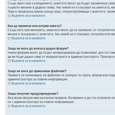
Също както при съобщенията, анкетите могат да бъдат променяни само 
първото мнение в дадена тема). Ако никой не е гласувал на анкетата, 
Това е предпазна мярка срещу хора, злоупотребяващи с анкетите, пром
Върнете се в началото
Как да променя или изтрия анкета?
Също като при мненията, анкетите могат да се променят от потребителя
винаги е асоцирано с анкетата. Ако никой не е гласувал, потребителя 
Върнете се в началото
Защо не мога да вляза в даден форум?
Някои форуми могат да бъдат конфигурирани да позволяват достъп само 
да ви бъде даден само от модераторите и администраторите. Препоръчв
Върнете се в началото
Защо не мога да прикачвам файлове?
Правата за прикачване на файлове се избират по-група, форум или по
администратора за повече информация.
Върнете се в началото
Защо получих предупреждение?
Във всеки форум има различни правила. Възможно е да сте получили п
се с администратора за повече информация.
Върнете се в началото