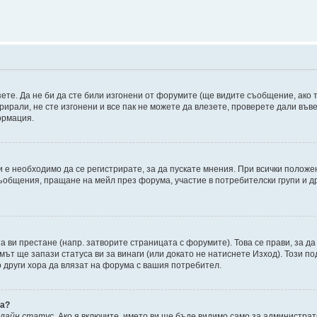
зете. Да не би да сте били изгонени от форумите (ще видите съобщение, ако т
трирали, не сте изгонени и все пак не можете да влезете, проверете дали въ
ормация.
 е необходимо да се регистрирате, за да пускате мнения. При всички положе
съобщения, пращане на мейл през форума, участие в потребителски групи и д
та ви престане (напр. затворите страницата с форумите). Това се прави, за да
мът ще запази статуса ви за винаги (или докато не натиснете Изход). Този по
о други хора да влязат на форума с вашия потребител.
ва?
нлайн статус
. Ако я включите, името ви ще бъде видимо само за администрат