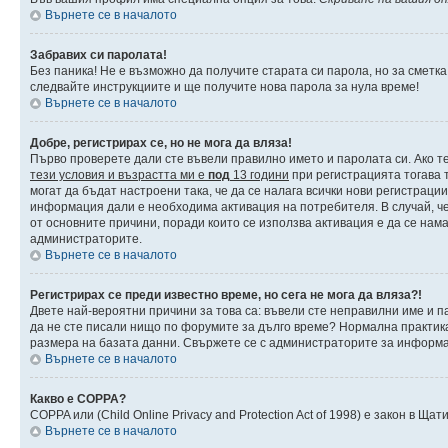
Върнете се в началото
Забравих си паролата!
Без паника! Не е възможно да получите старата си парола, но за сметка
следвайте инструкциите и ще получите нова парола за нула време!
Върнете се в началото
Добре, регистрирах се, но не мога да вляза!
Първо проверете дали сте въвели правилно името и паролата си. Ако те
тези условия и възрастта ми е
под
13 години
при регистрацията тогава т
могат да бъдат настроени така, че да се налага всички нови регистраци
информация дали е необходима активация на потребителя. В случай, че 
от основните причини, поради които се използва активация е да се нам
администраторите.
Върнете се в началото
Регистрирах се преди известно време, но сега не мога да вляза?!
Двете най-вероятни причини за това са: въвели сте неправилни име и па
да не сте писали нищо по форумите за дълго време? Нормална практик
размера на базата данни. Свържете се с администраторите за информац
Върнете се в началото
Какво е COPPA?
COPPA или (Child Online Privacy and Protection Act of 1998) е закон в 
Върнете се в началото