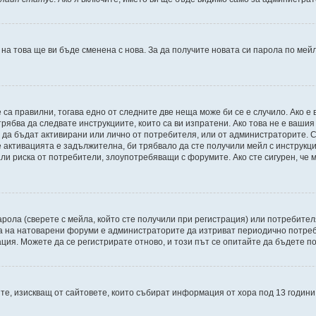
 на това ще ви бъде сменена с нова. За да получите новата си парола по мей
 са правилни, тогава едно от следните две неща може би се е случило. Ако 
рябва да следвате инструкциите, които са ви изпратени. Ако това не е ваши
и да бъдат активирани или лично от потребителя, или от администраторите. С
активацията е задължителна, би трябвало да сте получили мейл с инструкции.
али риска от потребители, злоупотребяващи с форумите. Ако сте сигурен, че
рола (сверете с мейла, който сте получили при регистрация) или потребителят
а на натоварени форуми е администраторите да изтриват периодично потреби
ия. Можете да се регистрирате отново, и този път се опитайте да бъдете по
Щатите, изискващ от сайтовете, които събират информация от хора под 13 годин