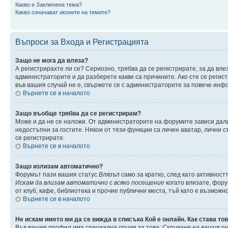
Какво е Заключена тема?
Какво означават иконите на темите?
Въпроси за Входа и Регистрацията
Защо не мога да вляза?
А регистрирахте ли се? Сериозно, трябва да се регистрирате, за да вле
администраторите и да разберете какви са причините. Ако сте се регис
във вашия случай не е, свържете се с администраторите за повече инф
Върнете се в началото
Защо въобще трябва да се регистрирам?
Може и да не се наложи. От администраторите на форумите зависи дали
недостъпни за гостите. Някои от тези функции са личен аватар, лични 
се регистрирате.
Върнете се в началото
Защо излизам автоматично?
Форумът пази вашия статус
Влязъл
само за кратко, след като активност
Искам да влизам автоматично с всяко посещение
когато влизате, фору
от клуб, кафе, библиотека и прочие публични места, тъй като е възможн
Върнете се в началото
Не искам името ми да се вижда в списъка Кой е онлайн. Как става то
Във вашия профил има специална опция за това:
Скриване на вашия о