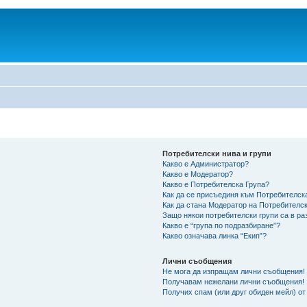
Потребителски нива и групи
Какво е Администратор?
Какво е Модератор?
Какво е Потребителска Група?
Как да се присъединя към Потребителск
Как да стана Модератор на Потребителс
Защо някои потребителски групи са в ра
Какво е “група по подразбиране”?
Какво означава линка “Екип”?
Лични съобщения
Не мога да изпращам лични съобщения!
Получавам нежелани лични съобщения!
Получих спам (или друг обиден мейл) от