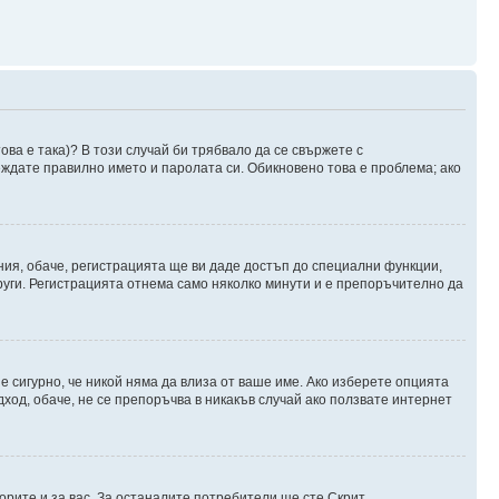
ова е така)? В този случай би трябвало да се свържете с
веждате правилно името и паролата си. Обикновено това е проблема; ако
ния, обаче, регистрацията ще ви даде достъп до специални функции,
руги. Регистрацията отнема само няколко минути и е препоръчително да
 е сигурно, че никой няма да влиза от ваше име. Ако изберете опцията
дход, обаче, не се препоръчва в никакъв случай ако ползвате интернет
орите и за вас. За останалите потребители ще сте Скрит.