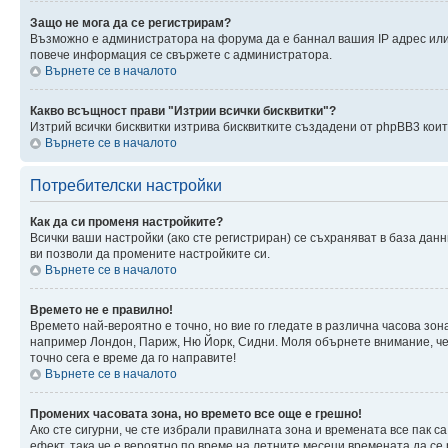
Защо не мога да се регистрирам?
Възможно е администратора на форума да е баннал вашия IP адрес или 
повече информация се свържете с администратора.
Върнете се в началото
Какво всъщност прави "Изтрии всички бисквитки"?
Изтрий всички бисквитки изтрива бисквитките създадени от phpBB3 кои
Върнете се в началото
Потребителски настройки
Как да си променя настройките?
Всички ваши настройки (ако сте регистриран) се съхраняват в база данн
ви позволи да промените настройките си.
Върнете се в началото
Времето не е правилно!
Времето най-вероятно е точно, но вие го гледате в различна часова зон
например Лондон, Париж, Ню Йорк, Сидни. Моля обърнете внимание, че ч
точно сега е време да го направите!
Върнете се в началото
Промених часовата зона, но времето все още е грешно!
Ако сте сигурни, че сте избрали правилната зона и времената все пак с
ефект, така че е вероятно по време на летните месеци времената да се 