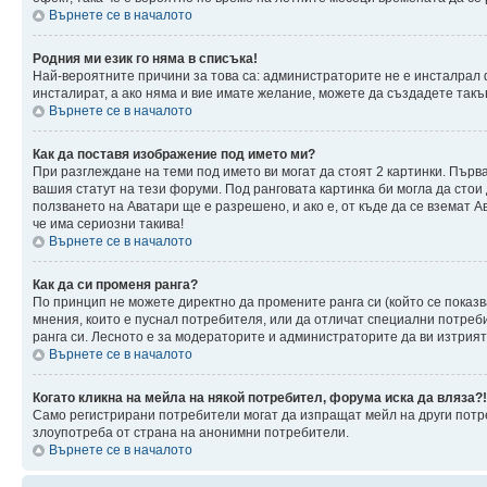
Върнете се в началото
Родния ми език го няма в списъка!
Най-вероятните причини за това са: администраторите не е инсталрал 
инсталират, а ако няма и вие имате желание, можете да създадете так
Върнете се в началото
Как да поставя изображение под името ми?
При разглеждане на теми под името ви могат да стоят 2 картинки. Първ
вашия статут на тези форуми. Под ранговата картинка би могла да стои
ползването на Аватари ще е разрешено, и ако е, от къде да се вземат 
че има сериозни такива!
Върнете се в началото
Как да си променя ранга?
По принцип не можете директно да промените ранга си (който се показв
мнения, които е пуснал потребителя, или да отличат специални потреб
ранга си. Лесното е за модераторите и администраторите да ви изтрият 
Върнете се в началото
Когато кликна на мейла на някой потребител, форума иска да вляза?!
Само регистрирани потребители могат да изпращат мейл на други потре
злоупотреба от страна на анонимни потребители.
Върнете се в началото