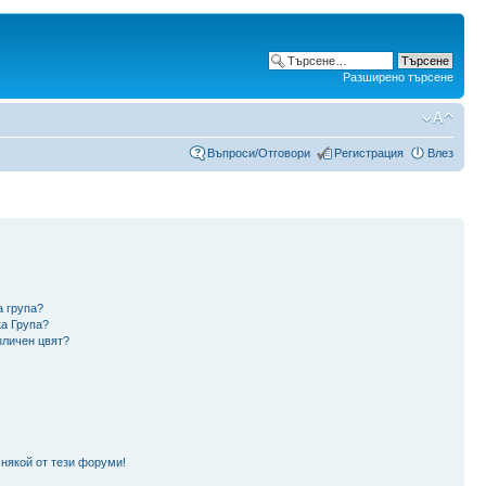
Разширено търсене
Въпроси/Отговори
Регистрация
Влез
а група?
ка Група?
зличен цвят?
 някой от тези форуми!