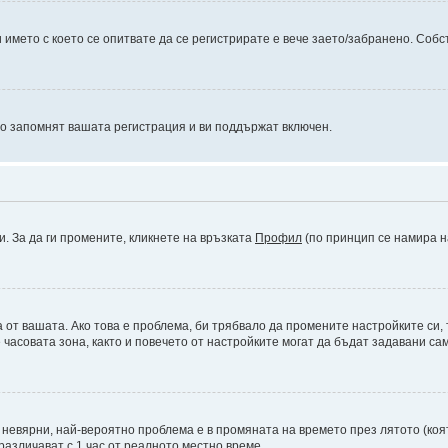
името с което се опитвате да се регистрирате е вече заето/забранено. Собс
то запомнят вашата регистрация и ви поддържат включен.
и. За да ги промените, кликнете на връзката
Профил
(по принцип се намира н
а от вашата. Ако това е проблема, би трябвало да промените настройките си,
асовата зона, както и повечето от настройките могат да бъдат задавани само
а невярни, най-вероятно проблема е в промяната на времето през лятото (коят
различават с 1 час от реалното местно време.