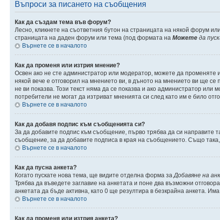
Въпроси за писането на съобщения
Как да създам тема във форум?
Лесно, кликнете на съответния бутон на страницата на някой форум или
страницата на даден форум или тема (под формата на
Можете
да пус
Върнете се в началото
Как да променя или изтрия мнение?
Освен ако не сте администратор или модератор, можете да променяте 
някой вече е отговорил на мнението ви, в дъното на мнението ви ще се п
не ви показва. Този текст няма да се показва и ако администратор ил
потребители не могат да изтриват мненията си след като им е било отг
Върнете се в началото
Как да добавя подпис към съобщенията си?
За да добавите подпис към съобщение, първо трябва да си направите т
съобщение, за да добавите подписа в края на съобщението. Също така
Върнете се в началото
Как да пусна анкета?
Когато пускате нова тема, ще видите отделна форма за
Добавяне на ан
Трябва да въведете заглавие на анкетата и поне два възможни отговора
анкетата да бъде активна, като 0 ще резултира в безкрайна анкета. Им
Върнете се в началото
Как да променя или изтрия анкета?