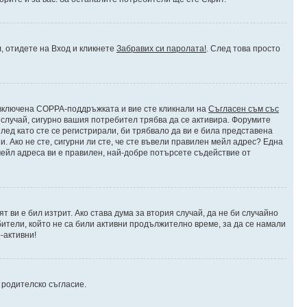
л, отидете на Вход и кликнете
Забравих си паролата!
. След това просто
е включена COPPA-поддръжката и вие сте кликнали на
Съгласен съм със
я случай, сигурно вашия потребител трябва да се активира. Форумите
лед като сте се регистрирали, би трябвало да ви е била представена
 Ако не сте, сигурни ли сте, че сте въвели правилен мейл адрес? Една
 мейл адреса ви е правилен, най-добре потърсете съдействие от
 ви е бил изтрит. Ако става дума за втория случай, да не би случайно
тели, който не са били активни продължително време, за да се намали
-активни!
и родителско съгласие.