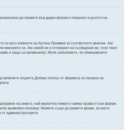
е разрешено да правите във даден форум е показано в дъното на
о си като кликнете на бутона
Промяна
за съответното мнение. Ако
ли мнението си. Ако никой не е отговорил на съобщение ви, този текст
какво и защо са променили). Моля забележете, че обикновените
 да включите опцията
Добави подпис
от формата за пускане на
дписа.
обавяне на анкета, най-вероятно нямате такива права в този форум.
ете възможен отговор
. Можете също да укажете време, за което
я от администраторите.