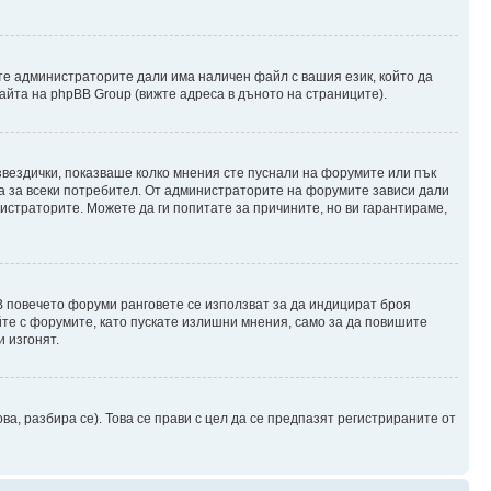
те администраторите дали има наличен файл с вашия език, който да
айта на phpBB Group (вижте адреса в дъното на страниците).
 звездички, показваше колко мнения сте пуснали на форумите или пък
чна за всеки потребител. От администраторите на форумите зависи дали
нистраторите. Можете да ги попитате за причините, но ви гарантираме,
 В повечето форуми ранговете се използват за да индицират броя
йте с форумите, като пускате излишни мнения, само за да повишите
 изгонят.
, разбира се). Това се прави с цел да се предпазят регистрираните от