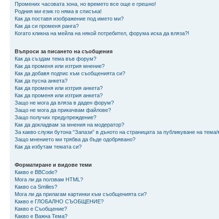
Промених часовата зона, но времето все още е грешно!
Родния ми език го няма в списъка!
Как да поставя изображение под името ми?
Как да си променя ранга?
Когато кликна на мейла на някой потребител, форума иска да вляза?!
Въпроси за писането на съобщения
Как да създам тема във форум?
Как да променя или изтрия мнение?
Как да добавя подпис към съобщенията си?
Как да пусна анкета?
Как да променя или изтрия анкета?
Как да променя или изтрия анкета?
Защо не мога да вляза в даден форум?
Защо не мога да прикачвам файлове?
Защо получих предупреждение?
Как да докладвам за мнения на модератор?
За какво служи бутона “Запази” в дъното на страницата за публикуване на тема
Защо мнението ми трябва да бъде одобрявано?
Как да избутам темата си?
Форматиране и видове теми
Какво е BBCode?
Мога ли да ползвам HTML?
Какво са Smilies?
Мога ли да прилагам картинки към съобщенията си?
Какво е ГЛОБАЛНО СЪОБЩЕНИЕ?
Какво е Съобщение?
Какво е Важна Тема?