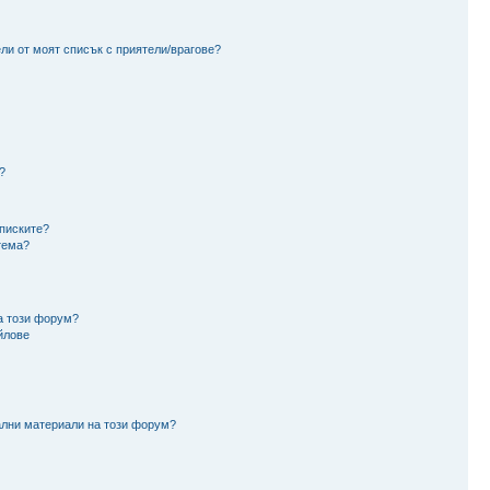
ли от моят списък с приятели/врагове?
?
аписките?
тема?
а този форум?
йлове
ални материали на този форум?