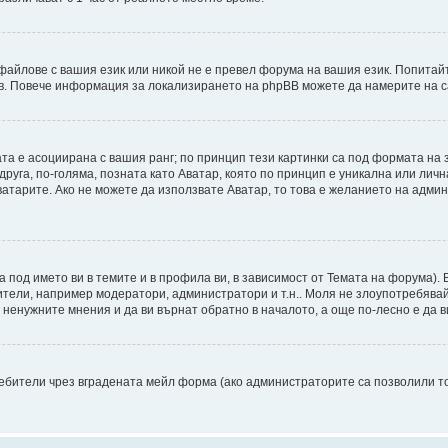
файлове с вашия език или никой не е превел форума на вашия език. Попитай
ъв. Повече информация за локализирането на phpBB можете да намерите на с
ата е асоциирана с вашия ранг; по принцип тези картинки са под формата на
 друга, по-голяма, позната като Аватар, която по принцип е уникална или ли
Аватарите. Ако не можете да използвате Аватар, то това е желанието на адми
а под името ви в темите и в профила ви, в зависимост от Темата на форума).
ители, например модератори, администратори и т.н.. Моля не злоупотребява
ненужните мнения и да ви върнат обратно в началото, а още по-лесно е да ви
бители чрез вградената мейл форма (ако администраторите са позволили това