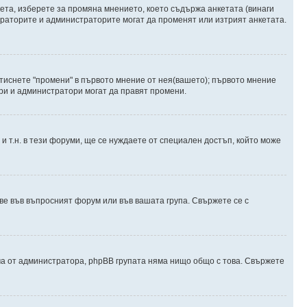
ета, изберете за промяна мнението, което съдържа анкетата (винаги
дераторите и администраторите могат да променят или изтрият анкетата.
атиснете "промени" в първото мнение от нея(вашето); първото мнение
ори и администратори могат да правят промени.
и т.н. в тези форуми, ще се нуждаете от специален достъп, който може
е във въпросният форум или във вашата група. Свържете се с
ма от администратора, phpBB групата няма нищо общо с това. Свържете