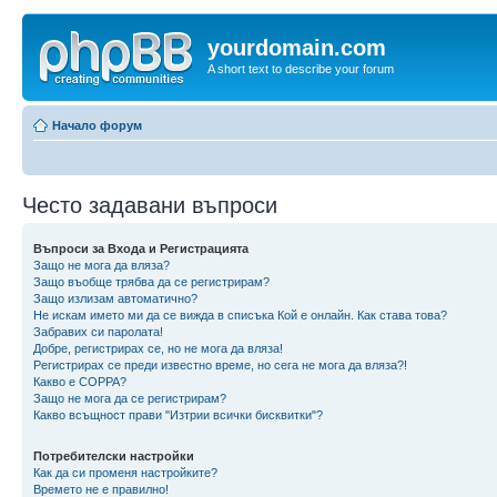
yourdomain.com
A short text to describe your forum
Начало форум
Често задавани въпроси
Въпроси за Входа и Регистрацията
Защо не мога да вляза?
Защо въобще трябва да се регистрирам?
Защо излизам автоматично?
Не искам името ми да се вижда в списъка Кой е онлайн. Как става това?
Забравих си паролата!
Добре, регистрирах се, но не мога да вляза!
Регистрирах се преди известно време, но сега не мога да вляза?!
Какво е COPPA?
Защо не мога да се регистрирам?
Какво всъщност прави "Изтрии всички бисквитки"?
Потребителски настройки
Как да си променя настройките?
Времето не е правилно!