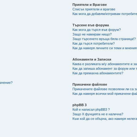
Приятели и Врагове
Списък приятели и врагове
Как мога да добавям/изтривам потребите
Търсене във форума
Как мога да търся във форум?
Защо не намирам нищо?
Защо търсенето връща бяла страница!?
Как да търся потребители?
Как да намеря личните си теми и мнения
Абонаменти и Записки
Каква е разликата м/у абонаментите и з
Как да запиша абонамент за форум или 
Как да премахна абонаментите?
/мнение?
Прикачени файлове
Прикачените файлове позволени ли са з
Как да намеря всички мой прикачени фа
phpBB 3
Кой е написал phpBB3 ?
Защо X фунцията не е налична?
Към кой да се обърна, ако намеря нелег