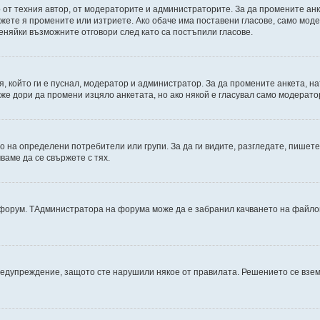
от техния автор, от модераторите и администраторите. За да промените анк
можете я промените или изтриете. Ако обаче има поставени гласове, само мо
еняйки възможните отговори след като са постъпили гласове.
, който ги е пуснал, модератор и администратор. За да промените анкета, н
може дори да промени изцяло анкетата, но ако някой е гласувал само модерат
на определени потребители или групи. За да ги видите, разгледате, пишете 
аме да се свържете с тях.
дфорум. TАдминистратора на форума може да е забранил качването на файлов
редупреждение, защото сте нарушили някое от правилата. Решението се взе