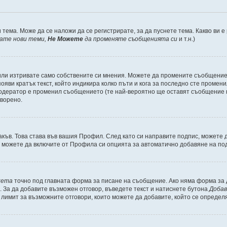
 тема. Може да се наложи да се регистрирате, за да пуснете тема. Какво ви 
кате нови теми,
Не Можете
да променяте съобщенията си
и т.н.)
или изтривате само собствените си мнения. Можете да промените съобщениет
ояви кратък текст, който индикира колко пъти и кога за последно сте промени
и модератор е променил съобщението (те най-вероятно ще оставят съобщение 
оворено.
акъв. Това става във вашия Профил. След като си направите подпис, можете
, можете да включите от Профила си опцията за автоматично добавяне на по
кета
точно под главната форма за писане на съобщение. Ако няма форма за д
. За да добавите възможен отговор, въведете текст и натиснете бутона
Добав
а лимит за възможните отговори, които можете да добавите, който се определ