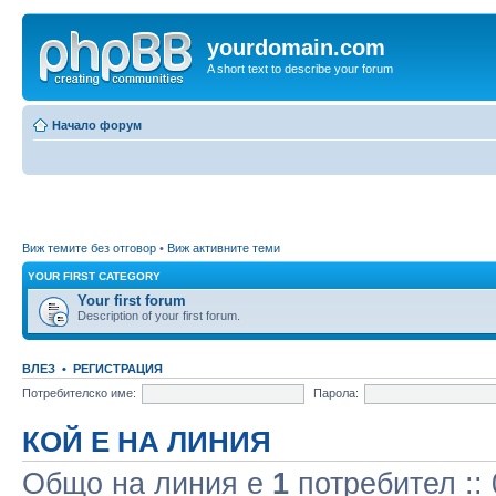
yourdomain.com
A short text to describe your forum
Начало форум
Виж темите без отговор
•
Виж активните теми
YOUR FIRST CATEGORY
Your first forum
Description of your first forum.
ВЛЕЗ
•
РЕГИСТРАЦИЯ
Потребителско име:
Парола:
КОЙ Е НА ЛИНИЯ
Общо на линия e
1
потребител :: 