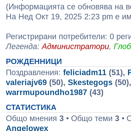
(Информацията се обновява на в
На Нед Окт 19, 2025 2:23 pm е 
Регистрирани потребители: 0 рег
Легенда:
Администратори
,
Гло
РОЖДЕННИЦИ
Поздравления:
feliciadm11
(51),
valeriajv69
(50),
Skestegogs
(50)
warrmupoundho1987
(43)
СТАТИСТИКА
Общо мнения
3
• Общо теми
3
• 
Angelowex