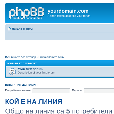
yourdomain.com
A short text to describe your forum
Начало форум
Виж темите без отговор
•
Виж активните теми
YOUR FIRST CATEGORY
Your first forum
Description of your first forum.
ВЛЕЗ
•
РЕГИСТРАЦИЯ
Потребителско име:
Парола:
КОЙ Е НА ЛИНИЯ
Общо на линия са
5
потребители :