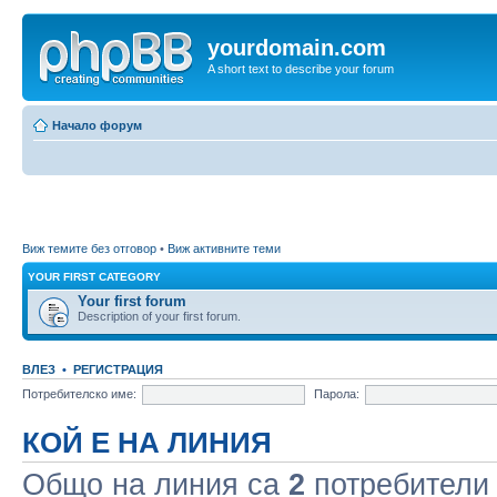
yourdomain.com
A short text to describe your forum
Начало форум
Виж темите без отговор
•
Виж активните теми
YOUR FIRST CATEGORY
Your first forum
Description of your first forum.
ВЛЕЗ
•
РЕГИСТРАЦИЯ
Потребителско име:
Парола:
КОЙ Е НА ЛИНИЯ
Общо на линия са
2
потребители :