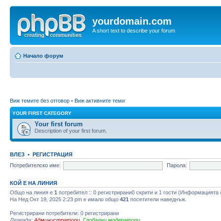
yourdomain.com
A short text to describe your forum
Начало форум
Виж темите без отговор
•
Виж активните теми
YOUR FIRST CATEGORY
Your first forum
Description of your first forum.
ВЛЕЗ
•
РЕГИСТРАЦИЯ
Потребителско име:
Парола:
КОЙ Е НА ЛИНИЯ
Общо на линия e
1
потребител :: 0 регистрирани0 скрити и 1 гости (Информацията 
На Нед Окт 19, 2025 2:23 pm е имало общо
421
посетители наведнъж.
Регистрирани потребители: 0 регистрирани
Легенда:
Администратори
,
Глобални модератори