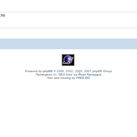
38)
Powered by
phpBB
© 2000, 2002, 2005, 2007 phpBB Group
Преведено от:
SEO блог на Йоан Арнаудов
free web hosting by
FREE.BG