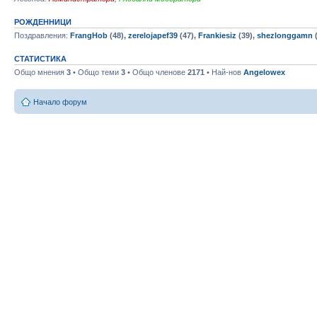
РОЖДЕННИЦИ
Поздравления:
FrangHob
(48),
zerelojapef39
(47),
Frankiesiz
(39),
shezlonggamn
(
СТАТИСТИКА
Общо мнения
3
• Общо теми
3
• Общо членове
2171
• Най-нов
Angelowex
Начало форум