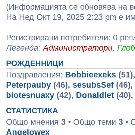
(Информацията се обновява на в
На Нед Окт 19, 2025 2:23 pm е 
Регистрирани потребители: 0 рег
Легенда:
Администратори
,
Гло
РОЖДЕННИЦИ
Поздравления:
Bobbieexeks
(51)
Peterpauby
(46),
sesubsSef
(46)
biotesnuaxy
(42),
Donaldlet
(40)
СТАТИСТИКА
Общо мнения
3
• Общо теми
3
• 
Angelowex