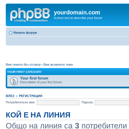
yourdomain.com
A short text to describe your forum
Начало форум
Виж темите без отговор
•
Виж активните теми
YOUR FIRST CATEGORY
Your first forum
Description of your first forum.
ВЛЕЗ
•
РЕГИСТРАЦИЯ
Потребителско име:
Парола:
КОЙ Е НА ЛИНИЯ
Общо на линия са
3
потребители :