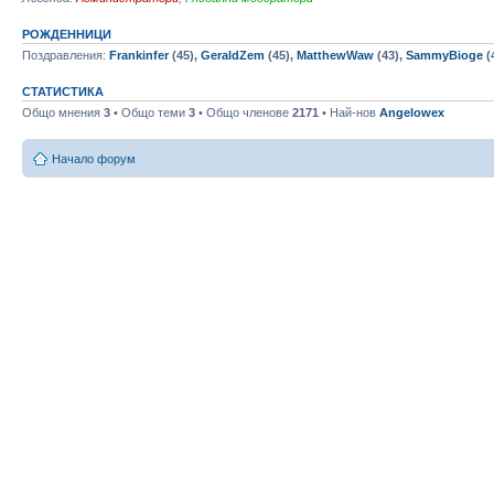
РОЖДЕННИЦИ
Поздравления:
Frankinfer
(45),
GeraldZem
(45),
MatthewWaw
(43),
SammyBioge
(
СТАТИСТИКА
Общо мнения
3
• Общо теми
3
• Общо членове
2171
• Най-нов
Angelowex
Начало форум