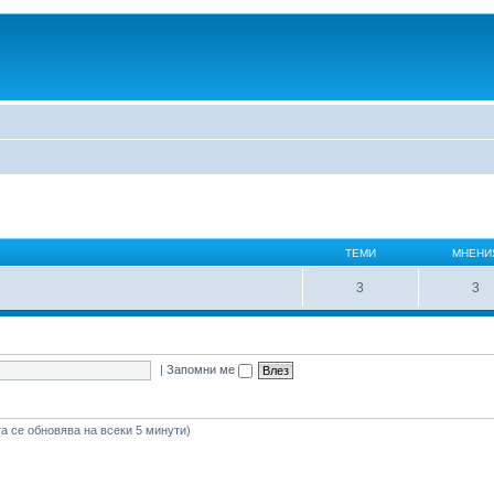
ТЕМИ
МНЕНИ
3
3
|
Запомни ме
а се обновява на всеки 5 минути)