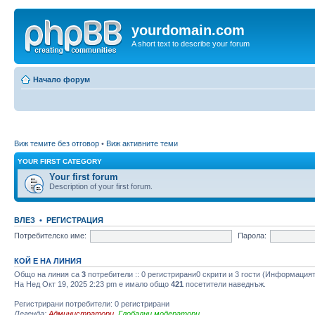
yourdomain.com
A short text to describe your forum
Начало форум
Виж темите без отговор
•
Виж активните теми
YOUR FIRST CATEGORY
Your first forum
Description of your first forum.
ВЛЕЗ
•
РЕГИСТРАЦИЯ
Потребителско име:
Парола:
КОЙ Е НА ЛИНИЯ
Общо на линия са
3
потребители :: 0 регистрирани0 скрити и 3 гости (Информацият
На Нед Окт 19, 2025 2:23 pm е имало общо
421
посетители наведнъж.
Регистрирани потребители: 0 регистрирани
Легенда:
Администратори
,
Глобални модератори