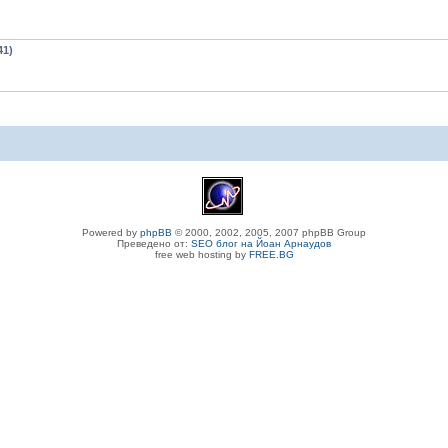
41)
Powered by
phpBB
© 2000, 2002, 2005, 2007 phpBB Group
Преведено от:
SEO блог на Йоан Арнаудов
free web hosting by
FREE.BG