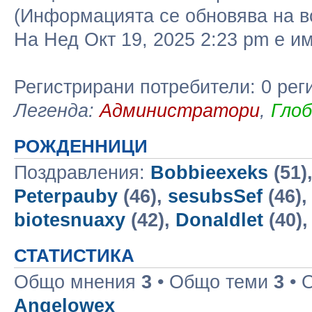
(Информацията се обновява на в
На Нед Окт 19, 2025 2:23 pm е 
Регистрирани потребители: 0 рег
Легенда:
Администратори
,
Гло
РОЖДЕННИЦИ
Поздравления:
Bobbieexeks
(51)
Peterpauby
(46),
sesubsSef
(46)
biotesnuaxy
(42),
Donaldlet
(40)
СТАТИСТИКА
Общо мнения
3
• Общо теми
3
• 
Angelowex