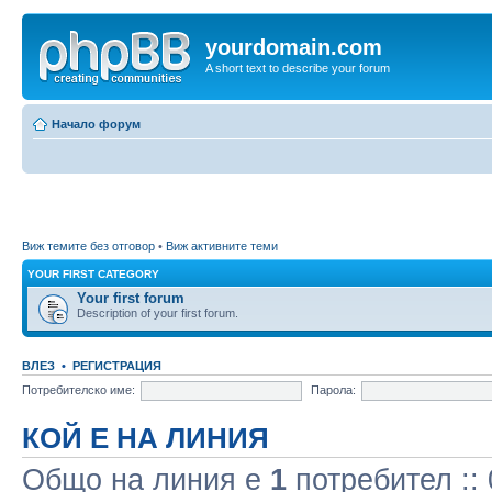
yourdomain.com
A short text to describe your forum
Начало форум
Виж темите без отговор
•
Виж активните теми
YOUR FIRST CATEGORY
Your first forum
Description of your first forum.
ВЛЕЗ
•
РЕГИСТРАЦИЯ
Потребителско име:
Парола:
КОЙ Е НА ЛИНИЯ
Общо на линия e
1
потребител :: 