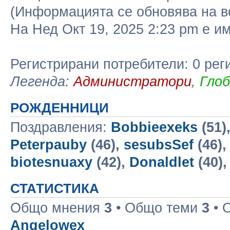
(Информацията се обновява на в
На Нед Окт 19, 2025 2:23 pm е 
Регистрирани потребители: 0 рег
Легенда:
Администратори
,
Гло
РОЖДЕННИЦИ
Поздравления:
Bobbieexeks
(51)
Peterpauby
(46),
sesubsSef
(46)
biotesnuaxy
(42),
Donaldlet
(40)
СТАТИСТИКА
Общо мнения
3
• Общо теми
3
• 
Angelowex