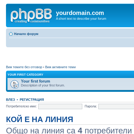
yourdomain.com
A short text to describe your forum
Начало форум
Виж темите без отговор
•
Виж активните теми
YOUR FIRST CATEGORY
Your first forum
Description of your first forum.
ВЛЕЗ
•
РЕГИСТРАЦИЯ
Потребителско име:
Парола:
КОЙ Е НА ЛИНИЯ
Общо на линия са
4
потребители :