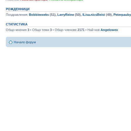
РОЖДЕННИЦИ
Поздравления:
Bobbieexeks
(51),
LarryReine
(50),
lLisa.nicsBeist
(49),
Peterpauby
СТАТИСТИКА
Общо мнения
3
• Общо теми
3
• Общо членове
2171
• Най-нов
Angelowex
Начало форум