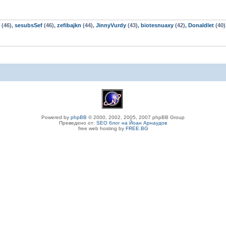
(46),
sesubsSef
(46),
zefibajkn
(44),
JinnyVurdy
(43),
biotesnuaxy
(42),
Donaldlet
(40)
Powered by
phpBB
© 2000, 2002, 2005, 2007 phpBB Group
Преведено от:
SEO блог на Йоан Арнаудов
free web hosting by
FREE.BG