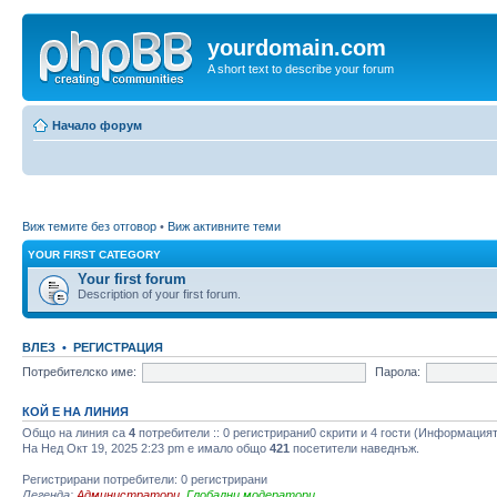
yourdomain.com
A short text to describe your forum
Начало форум
Виж темите без отговор
•
Виж активните теми
YOUR FIRST CATEGORY
Your first forum
Description of your first forum.
ВЛЕЗ
•
РЕГИСТРАЦИЯ
Потребителско име:
Парола:
КОЙ Е НА ЛИНИЯ
Общо на линия са
4
потребители :: 0 регистрирани0 скрити и 4 гости (Информацият
На Нед Окт 19, 2025 2:23 pm е имало общо
421
посетители наведнъж.
Регистрирани потребители: 0 регистрирани
Легенда:
Администратори
,
Глобални модератори