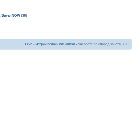
,
BayanNOW
(38)
Екип
•
Изтрий всички бисквитки
• Часовете са според зоната UTC