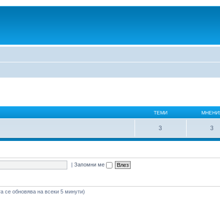
ТЕМИ
МНЕНИ
3
3
|
Запомни ме
а се обновява на всеки 5 минути)