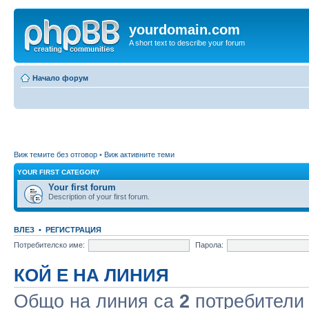
yourdomain.com
A short text to describe your forum
Начало форум
Виж темите без отговор
•
Виж активните теми
YOUR FIRST CATEGORY
Your first forum
Description of your first forum.
ВЛЕЗ
•
РЕГИСТРАЦИЯ
Потребителско име:
Парола:
КОЙ Е НА ЛИНИЯ
Общо на линия са
2
потребители :