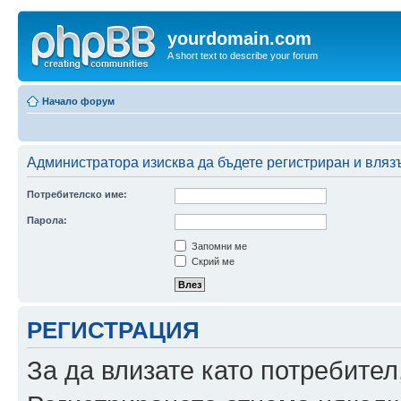
yourdomain.com
A short text to describe your forum
Начало форум
Администратора изисква да бъдете регистриран и влязъл
Потребителско име:
Парола:
Запомни ме
Скрий ме
РЕГИСТРАЦИЯ
За да влизате като потребител