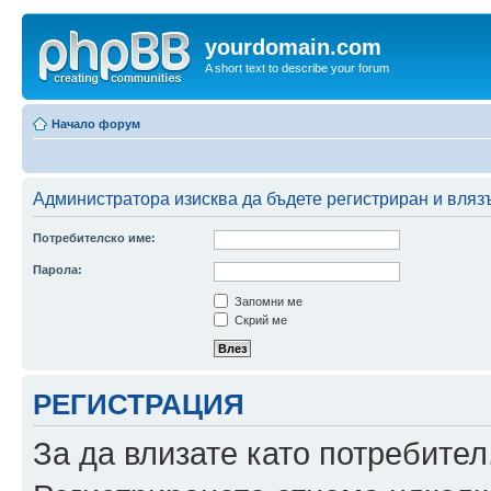
yourdomain.com
A short text to describe your forum
Начало форум
Администратора изисква да бъдете регистриран и влязъ
Потребителско име:
Парола:
Запомни ме
Скрий ме
РЕГИСТРАЦИЯ
За да влизате като потребител