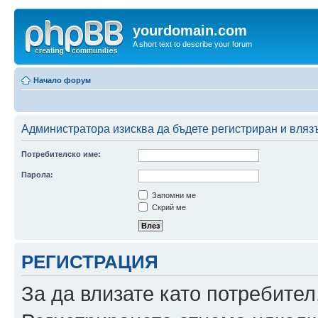
yourdomain.com
A short text to describe your forum
Начало форум
Администратора изисква да бъдете регистриран и влязъ
Потребителско име:
Парола:
Запомни ме
Скрий ме
РЕГИСТРАЦИЯ
За да влизате като потребител