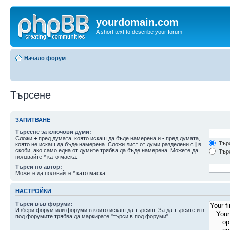
yourdomain.com
A short text to describe your forum
Начало форум
Търсене
ЗАПИТВАНЕ
Търсене за ключови думи:
Сложи
+
пред думата, която искаш да бъде намерена и
-
пред думата,
Търс
която не искаш да бъде намерена. Сложи лист от думи разделени с
|
в
скоби, ако само една от думите трябва да бъде намерена. Можете да
Търс
ползвайте * като маска.
Търси по автор:
Можете да ползвайте * като маска.
НАСТРОЙКИ
Търси във форуми:
Избери форум или форуми в които искаш да търсиш. За да търсите и в
под форумите трябва да маркирате "търси в под форуми".