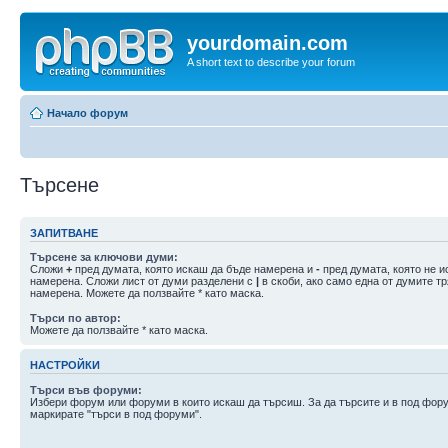
yourdomain.com
A short text to describe your forum
Начало форум
Търсене
ЗАПИТВАНЕ
Търсене за ключови думи:
Сложи
+
пред думата, която искаш да бъде намерена и
-
пред думата, която не и
намерена. Сложи лист от думи разделени с
|
в скоби, ако само една от думите т
намерена. Можете да ползвайте * като маска.
Търси по автор:
Можете да ползвайте * като маска.
НАСТРОЙКИ
Търси във форуми:
Избери форум или форуми в които искаш да търсиш. За да търсите и в под фор
маркирате "търси в под форуми".