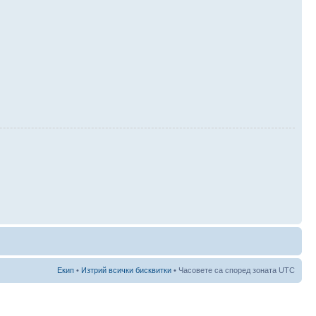
Екип
•
Изтрий всички бисквитки
• Часовете са според зоната UTC