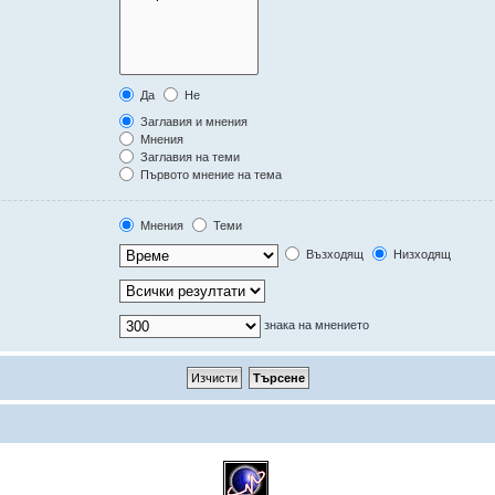
Да
Не
Заглавия и мнения
Мнения
Заглавия на теми
Първото мнение на тема
Мнения
Теми
Възходящ
Низходящ
знака на мнението