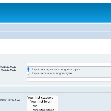
скаш да бъде
Търси за коя да е от въведените думи
рябва да бъде
Търси за всички въведени думи
умите трябва да