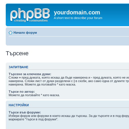
yourdomain.com
A short text to describe your forum
Начало форум
Търсене
ЗАПИТВАНЕ
Търсене за ключови думи:
Сложи
+
пред думата, която искаш да бъде намерена и
-
пред думата, която не и
намерена. Сложи лист от думи разделени с
|
в скоби, ако само една от думите т
намерена. Можете да ползвайте * като маска.
Търси по автор:
Можете да ползвайте * като маска.
НАСТРОЙКИ
Търси във форуми:
Избери форум или форуми в които искаш да търсиш. За да търсите и в под фор
маркирате "търси в под форуми".