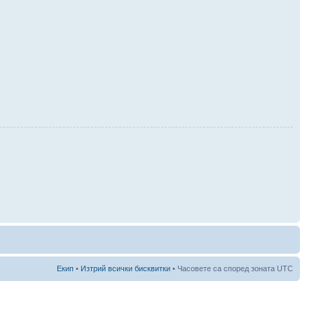
Екип
•
Изтрий всички бисквитки
• Часовете са според зоната UTC