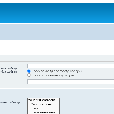
скаш да бъде
Търси за коя да е от въведените думи
рябва да бъде
Търси за всички въведени думи
умите трябва да