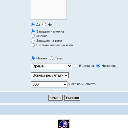
Да
Не
Заглавия и мнения
Мнения
Заглавия на теми
Първото мнение на тема
Мнения
Теми
Възходящ
Низходящ
знака на мнението