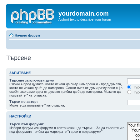
yourdomain.com
A short text to describe your forum
Начало форум
Търсене
ЗАПИТВАНЕ
Търсене за ключови думи:
Сложи
+
пред думата, която искаш да бъде намерена и
-
пред думата,
Търс
която не искаш да бъде намерена. Сложи лист от думи разделени с
|
в
скоби, ако само една от думите трябва да бъде намерена. Можете да
Търс
ползвайте * като маска.
Търси по автор:
Можете да ползвайте * като маска.
НАСТРОЙКИ
Търси във форуми:
Избери форум или форуми в които искаш да търсиш. За да търсите и в
под форумите трябва да маркирате "търси в под форуми".