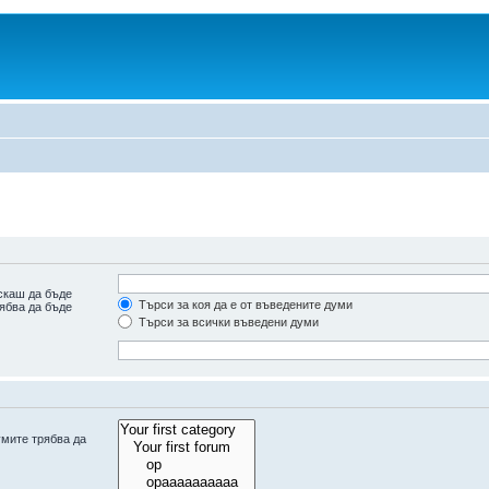
скаш да бъде
Търси за коя да е от въведените думи
рябва да бъде
Търси за всички въведени думи
умите трябва да