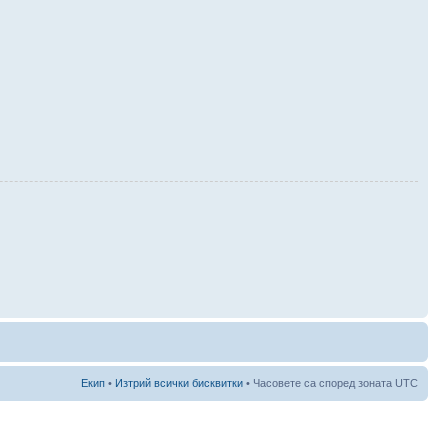
Екип
•
Изтрий всички бисквитки
• Часовете са според зоната UTC