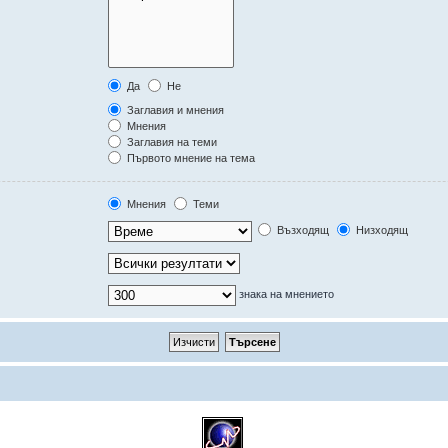
Да
Не
Заглавия и мнения
Мнения
Заглавия на теми
Първото мнение на тема
Мнения
Теми
Възходящ
Низходящ
знака на мнението