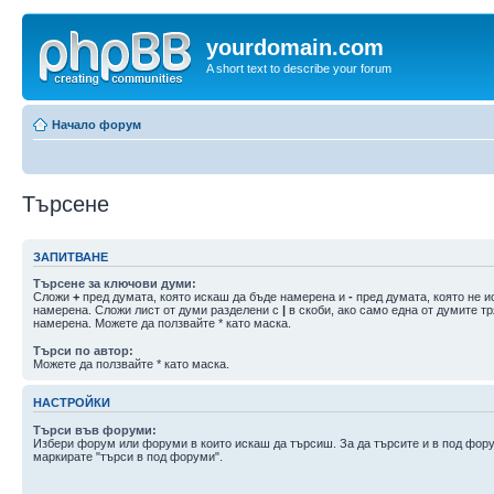
yourdomain.com
A short text to describe your forum
Начало форум
Търсене
ЗАПИТВАНЕ
Търсене за ключови думи:
Сложи
+
пред думата, която искаш да бъде намерена и
-
пред думата, която не и
намерена. Сложи лист от думи разделени с
|
в скоби, ако само една от думите т
намерена. Можете да ползвайте * като маска.
Търси по автор:
Можете да ползвайте * като маска.
НАСТРОЙКИ
Търси във форуми:
Избери форум или форуми в които искаш да търсиш. За да търсите и в под фор
маркирате "търси в под форуми".