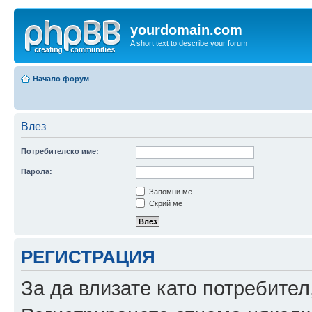
yourdomain.com
A short text to describe your forum
Начало форум
Влез
Потребителско име:
Парола:
Запомни ме
Скрий ме
РЕГИСТРАЦИЯ
За да влизате като потребител