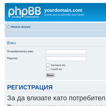
yourdomain.com
A short text to describe your forum
Начало форум
Влез
Потребителско име:
Парола:
Запомни ме
Скрий ме
РЕГИСТРАЦИЯ
За да влизате като потребител