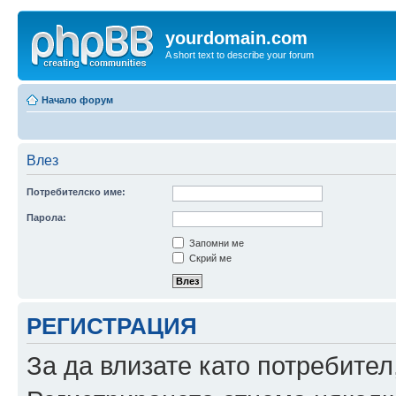
yourdomain.com
A short text to describe your forum
Начало форум
Влез
Потребителско име:
Парола:
Запомни ме
Скрий ме
РЕГИСТРАЦИЯ
За да влизате като потребител