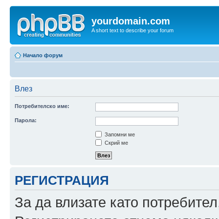
yourdomain.com
A short text to describe your forum
Начало форум
Влез
Потребителско име:
Парола:
Запомни ме
Скрий ме
РЕГИСТРАЦИЯ
За да влизате като потребител