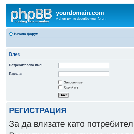
yourdomain.com
A short text to describe your forum
Начало форум
Влез
Потребителско име:
Парола:
Запомни ме
Скрий ме
РЕГИСТРАЦИЯ
За да влизате като потребител