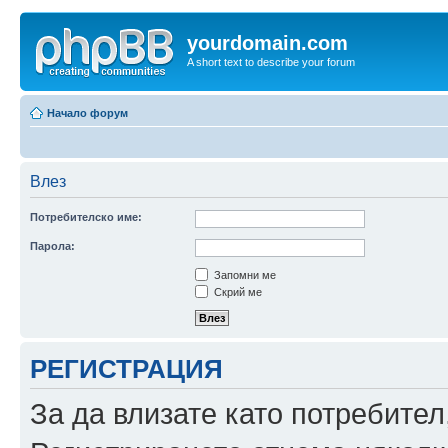
yourdomain.com
A short text to describe your forum
Начало форум
Влез
Потребителско име:
Парола:
Запомни ме
Скрий ме
РЕГИСТРАЦИЯ
За да влизате като потребител