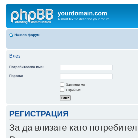
yourdomain.com
A short text to describe your forum
Начало форум
Влез
Потребителско име:
Парола:
Запомни ме
Скрий ме
РЕГИСТРАЦИЯ
За да влизате като потребител