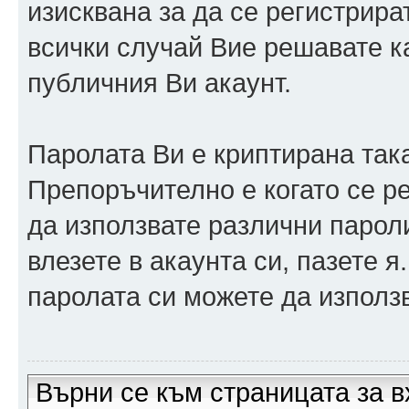
изисквана за да се регистрира
всички случай Вие решавате 
публичния Ви акаунт.
Паролата Ви е криптирана така
Препоръчително е когато се р
да използвате различни парол
влезете в акаунта си, пазете я
паролата си можете да използв
Върни се към страницата за в