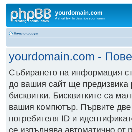
yourdomain.com
A short text to describe your forum
Начало форум
yourdomain.com - Пов
Събирането на информация ста
до вашия сайт ще предизвика
бисквитки. Бисквитките са ма
вашия компютър. Първите две
потребителя ID и идентификато
се изпълнява автоматично от 