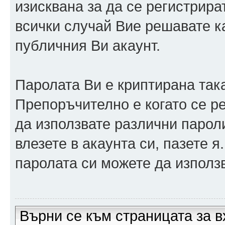
изисквана за да се регистрира
всички случай Вие решавате 
публичния Ви акаунт.
Паролата Ви е криптирана така
Препоръчително е когато се р
да използвате различни парол
влезете в акаунта си, пазете я
паролата си можете да използв
Върни се към страницата за в