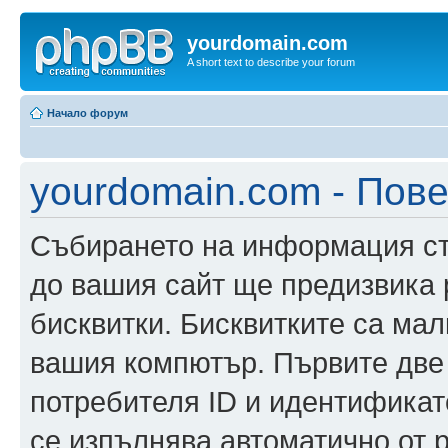
yourdomain.com
A short text to describe your forum
Начало форум
yourdomain.com - Пов
Събирането на информация ста
до вашия сайт ще предизвика
бисквитки. Бисквитките са ма
вашия компютър. Първите две
потребителя ID и идентификато
се изпълнява автоматично от 