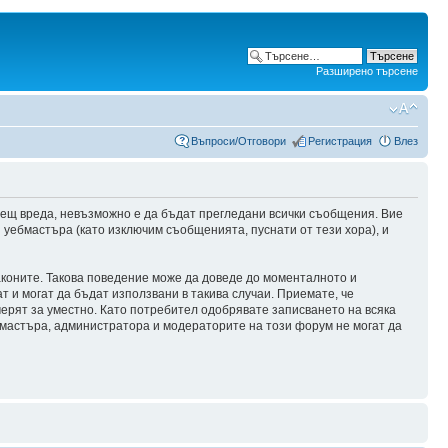
Разширено търсене
Въпроси/Отговори
Регистрация
Влез
сещ вреда, невъзможно е да бъдат прегледани всички съобщения. Вие
уебмастъра (като изключим съобщенията, пуснати от тези хора), и
аконите. Такова поведение може да доведе до моменталното и
т и могат да бъдат използвани в такива случаи. Приемате, че
мерят за уместно. Като потребител одобрявате записването на всяка
бмастъра, администратора и модераторите на този форум не могат да