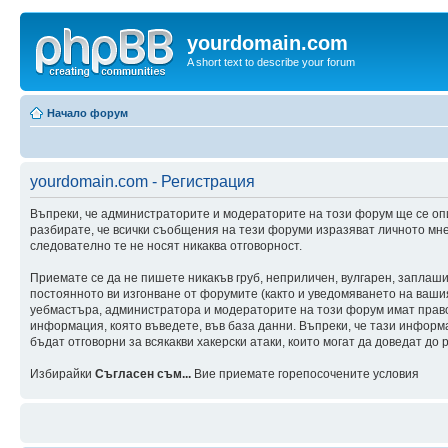
yourdomain.com
A short text to describe your forum
Начало форум
yourdomain.com - Регистрация
Въпреки, че администраторите и модераторите на този форум ще се оп
разбирате, че всички съобщения на тези форуми изразяват личното мне
следователно те не носят никаква отговорност.
Приемате се да не пишете никакъв груб, неприличен, вулгарен, заплаш
постоянното ви изгонване от форумите (както и уведомяването на вашия 
уебмастъра, администратора и модераторите на този форум имат правот
информация, която въведете, във база данни. Въпреки, че тази инфор
бъдат отговорни за всякакви хакерски атаки, които могат да доведат до 
Избирайки
Съгласен съм...
Вие приемате горепосочените условия