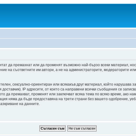
итат да премахнат или да променят възможно най-бързо всеки материал, но
ние на съответните им автори, а не на администраторите, модераторите или 
ителен, сексуално-ориентиран или всякакъв друг материал, който нарушава з
доставчик). IP адресите, от които са направени всички съобщения се записва
о да премахват, променят или заключват всяка тема по всяко време, ако на
мация няма да бъде предоставяна на трети страни без вашето одобрение, уе
разкриване на данните.