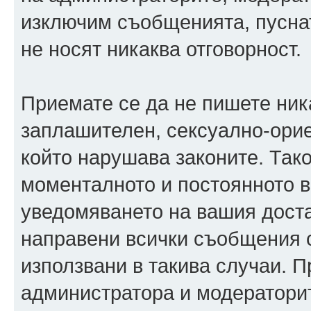
изключим съобщенията, пуснати
не носят никаква отговорност.
Приемате се да не пишете ника
заплашителен, сексуално-орие
който нарушава законите. Так
моменталното и постоянното в
уведомяването на вашия достав
направени всички съобщения с
използвани в такива случаи. П
администратора и модераторит