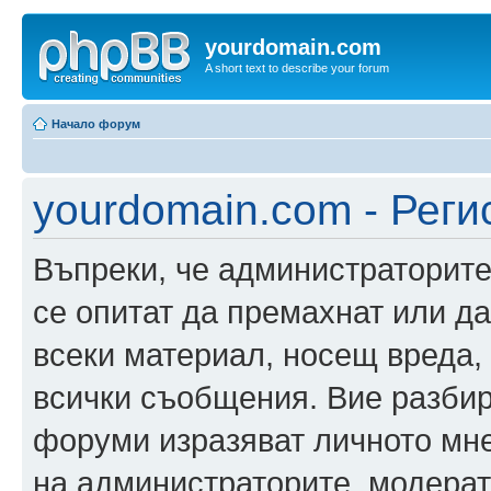
yourdomain.com
A short text to describe your forum
Начало форум
yourdomain.com - Реги
Въпреки, че администраторите
се опитат да премахнат или д
всеки материал, носещ вреда,
всички съобщения. Вие разбир
форуми изразяват личното мне
на администраторите, модерат