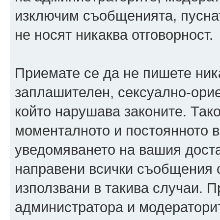
изключим съобщенията, пуснати
не носят никаква отговорност.
Приемате се да не пишете ника
заплашителен, сексуално-орие
който нарушава законите. Так
моменталното и постоянното в
уведомяването на вашия достав
направени всички съобщения с
използвани в такива случаи. П
администратора и модераторит