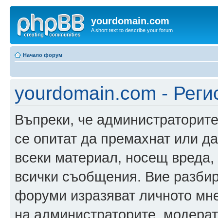
yourdomain.com
A short text to describe your forum
Начало форум
yourdomain.com - Реги
Въпреки, че администраторите
се опитат да премахнат или д
всеки материал, носещ вреда,
всички съобщения. Вие разбир
форуми изразяват личното мне
на администраторите, модерат