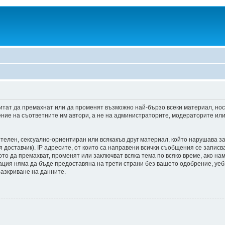
итат да премахнат или да променят възможно най-бързо всеки материал, но
ние на съответните им автори, а не на администраторите, модераторите или 
ителен, сексуално-ориентиран или всякакъв друг материал, който нарушава з
доставчик). IP адресите, от които са направени всички съобщения се записва
о да премахват, променят или заключват всяка тема по всяко време, ако на
мация няма да бъде предоставяна на трети страни без вашето одобрение, уе
разкриване на данните.