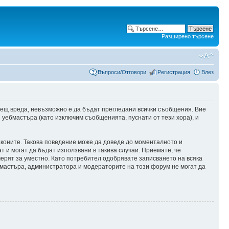
Разширено търсене
Въпроси/Отговори
Регистрация
Влез
сещ вреда, невъзможно е да бъдат прегледани всички съобщения. Вие
уебмастъра (като изключим съобщенията, пуснати от тези хора), и
аконите. Такова поведение може да доведе до моменталното и
т и могат да бъдат използвани в такива случаи. Приемате, че
мерят за уместно. Като потребител одобрявате записването на всяка
бмастъра, администратора и модераторите на този форум не могат да