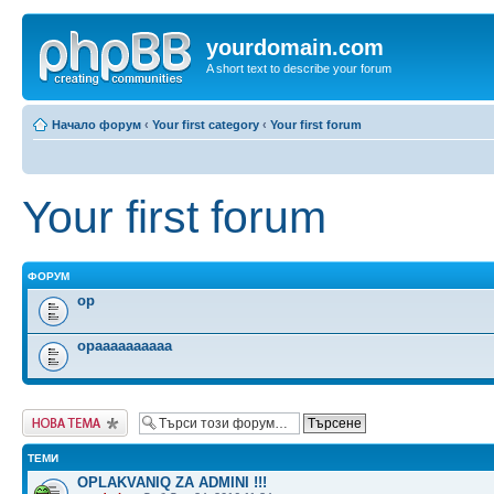
yourdomain.com
A short text to describe your forum
Начало форум
‹
Your first category
‹
Your first forum
Your first forum
ФОРУМ
op
opaaaaaaaaaa
Публикувай нова
тема
ТЕМИ
OPLAKVANIQ ZA ADMINI !!!