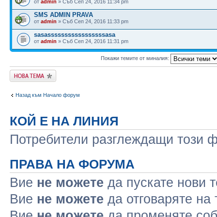
от
admin
» Съб Сеп 24, 2016 11:34 pm
SMS ADMIN PRAVA
от
admin
» Съб Сеп 24, 2016 11:33 pm
sasasssssssssssssssssasa
от
admin
» Съб Сеп 24, 2016 11:31 pm
Покажи темите от миналия:
Публикувай нова
тема
Назад към Начало форум
КОЙ Е НА ЛИНИЯ
Потребители разглеждащи този фо
ПРАВА НА ФОРУМА
Вие
не можете
да пускате нови 
Вие
не можете
да отговаряте на
Вие
не можете
да променяте соб