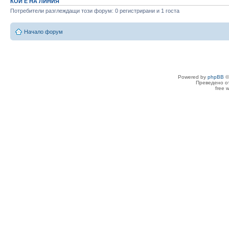
КОЙ Е НА ЛИНИЯ
Потребители разглеждащи този форум: 0 регистрирани и 1 госта
Начало форум
Powered by
phpBB
©
Преведено о
free 